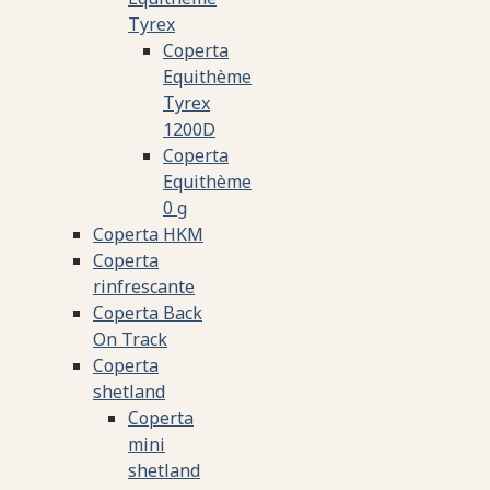
Tyrex
Coperta
Equithème
Tyrex
1200D
Coperta
Equithème
0 g
Coperta HKM
Coperta
rinfrescante
Coperta Back
On Track
Coperta
shetland
Coperta
mini
shetland