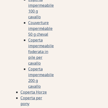
impermeabile
100 g
cavallo
Couverture
imperméable
50 g cheval
Coperta
impermeabile
foderata in
pile per
cavallo
Coperta
impermeabile
200 g
cavallo
Coperta Horze
Coperta per
pony