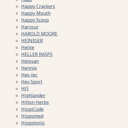
Happy Crackers
Happy Mouth
Happy Scoop
Harcour
HAROLD MOORE
HEINIGER
Helite
HELLER RASPS
Helosan
Hennie
Hes-tec
Hey Sport
HFI
Highlander
Hilton Herbs
HippiCode
Hippomed
Hippotonic