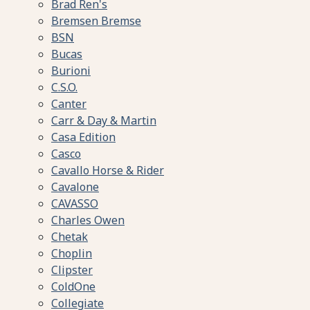
Brad Ren's
Bremsen Bremse
BSN
Bucas
Burioni
C.S.O.
Canter
Carr & Day & Martin
Casa Edition
Casco
Cavallo Horse & Rider
Cavalone
CAVASSO
Charles Owen
Chetak
Choplin
Clipster
ColdOne
Collegiate