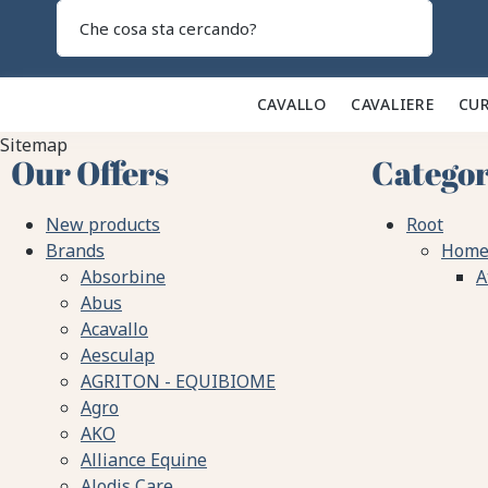
Search
CAVALLO 🐎
CAVALIERE 👕
CUR
Sitemap
Our Offers
Categor
New products
Root
Brands
Hom
Absorbine
A
Abus
Acavallo
Aesculap
AGRITON - EQUIBIOME
Agro
AKO
Alliance Equine
Alodis Care