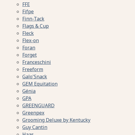
FFE
Fifpe
Finn-Tack
Flags & Cup
Fleck
Flex-on
Foran
Forget
Franceschini
Freeform
Galo'Snack
GEM Equitation
Génia
GPA
GREENGUARD
Greenpex
Grooming Deluxe by Kentucky
Guy Cantin
Haas