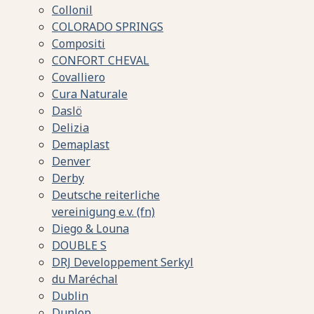
Collonil
COLORADO SPRINGS
Compositi
CONFORT CHEVAL
Covalliero
Cura Naturale
Daslö
Delizia
Demaplast
Denver
Derby
Deutsche reiterliche
vereinigung e.v. (fn)
Diego & Louna
DOUBLE S
DRJ Developpement Serkyl
du Maréchal
Dublin
Dunlop