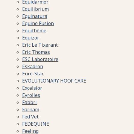
Equidarmor
Equilibrium
Equinatura
Equine Fusion
Equithème
Equizor
Eric Le Tixerant
Eric Thomas
ESC Laboratoire
Eskadron
Euro-Star
EVOLUTIONARY HOOF CARE
Excelsior
Eyrolles
Fabbri
Farnam
Fed Vet
FEDEQUINE
Feeling