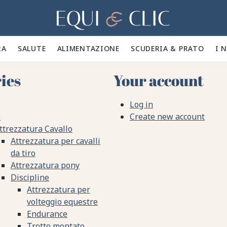
Casa
A 🪮
SALUTE ✨
ALIMENTAZIONE 🥕
SCUDERIA & PRATO 🍃
I 
ies
Your account
Log in
e
Create new account
ttrezzatura Cavallo
Attrezzatura per cavalli
da tiro
Attrezzatura pony
Discipline
Attrezzatura per
volteggio equestre
Endurance
Trotto montato