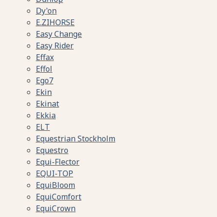
Dy'on
E.ZIHORSE
Easy Change
Easy Rider
Effax
Effol
Ego7
Ekin
Ekinat
Ekkia
ELT
Equestrian Stockholm
Equestro
Equi-Flector
EQUI-TOP
EquiBloom
EquiComfort
EquiCrown