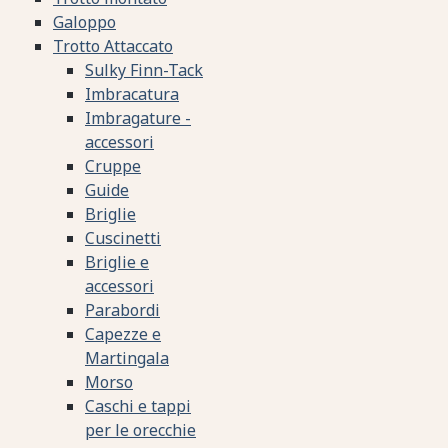
Galoppo
Trotto Attaccato
Sulky Finn-Tack
Imbracatura
Imbragature -
accessori
Cruppe
Guide
Briglie
Cuscinetti
Briglie e
accessori
Parabordi
Capezze e
Martingala
Morso
Caschi e tappi
per le orecchie