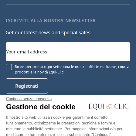
ISCRIVITI ALLA NOSTRA NEWSLETTER
Get our latest news and special sales
Ricevi per primo ogni settimana le nostre offerte esclusive, i nuovi
prodotti e le novità Equi-Clic!
Registrati
Continua senza consenso
Gestione dei cookie
Instagram
Facebook
Pinterest
YouTube
Twitter
Il nostro sito web utilizza i cookie per garantirne il corretto
funzionamento, ottimizzarne le prestazioni tecniche e fornire e
misurare la pubblicità pertinente. Per maggiori informazioni e/o per
modificare le tue preferenze, clicca sul pulsante "Configura".