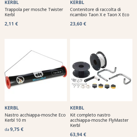
KERBL
KERBL
Trappola per mosche Twister
Contenitore di raccolta di
Kerbl
ricambio Taon X e Taon X Eco
2,11 €
23,60 €
KERBL
KERBL
Nastro acchiappa-mosche Eco
Kit completo nastro
Kerbl 10 m
acchiappa-mosche FlyMaster
Kerbl
9,75 €
da
63,94 €