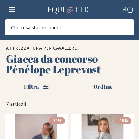
Casa
Sear
ATTREZZATURA PER CAVALIERE
Giacca da concorso
Pénélope Leprevost
Filtri
Filtra
Ordina
7 articoli
-30%
-15%