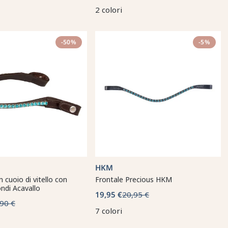
2 colori
-50%
-5%
HKM
n cuoio di vitello con
Frontale Precious HKM
tondi Acavallo
19,95 €
20,95 €
90 €
7 colori