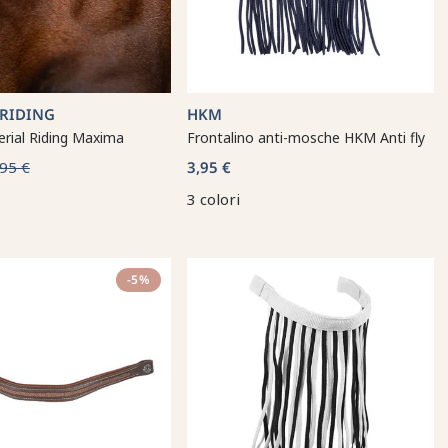
 RIDING
HKM
rial Riding Maxima
Frontalino anti-mosche HKM Anti fly
95 €
3,95 €
3 colori
-5%