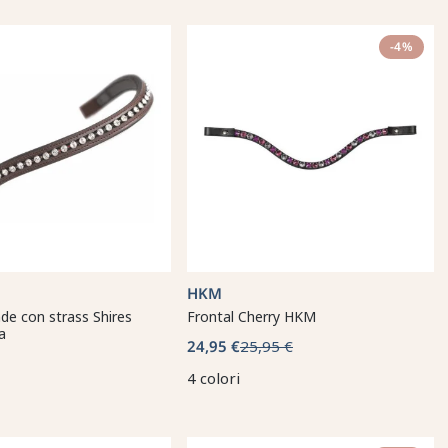
-4%
HKM
de con strass Shires
Frontal Cherry HKM
a
24,95 €
25,95 €
4 colori