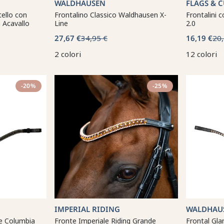
WALDHAUSEN
FLAGS & 
tello con
Frontalino Classico Waldhausen X-
Frontalini 
a Acavallo
Line
2.0
27,67 €
34,95 €
16,19 €
20,
2 colori
12 colori
-20%
-25%
IMPERIAL RIDING
WALDHAU
e Columbia
Fronte Imperiale Riding Grande
Frontal Gl