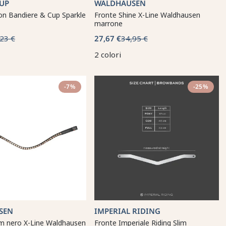
CUP
WALDHAUSEN
con Bandiere & Cup Sparkle
Fronte Shine X-Line Waldhausen
marrone
23 €
27,67 €
34,95 €
2 colori
-7%
-25%
SEN
IMPERIAL RIDING
am nero X-Line Waldhausen
Fronte Imperiale Riding Slim