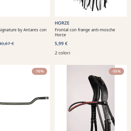
HORZE
Signature by Antares con
Frontal con frange anti-mosche
Horze
40,67 €
5,99 €
2 colori
-70%
-55%