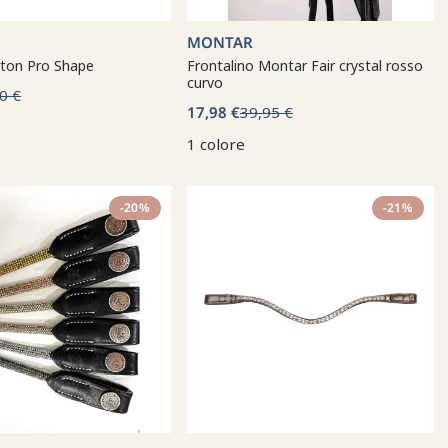
MONTAR
rton Pro Shape
Frontalino Montar Fair crystal rosso
curvo
0 €
17,98 €
39,95 €
1 colore
-20%
-21%