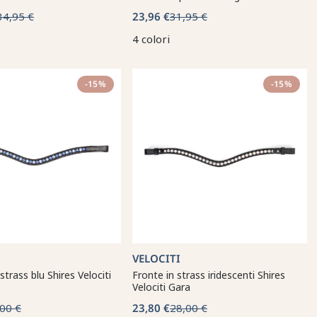
34,95 €
23,96 €
31,95 €
4 colori
-15%
-15%
VELOCITI
trass blu Shires Velociti
Fronte in strass iridescenti Shires
Velociti Gara
00 €
23,80 €
28,00 €