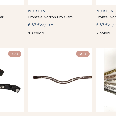
NORTON
NORTON
tar
Frontale Norton Pro Glam
Frontal No
6,87 €
22,90 €
6,87 €
22,9
10 colori
7 colori
-50%
-21%