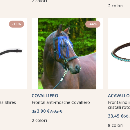
2 colori
2 colori
-15%
-44%
COVALLIERO
ACAVALLO
ss Shires
Frontal anti-mosche Covalliero
Frontalino i
cristalli ro
3,90 €
7,02 €
da
33,45 €
66,
2 colori
8 colori