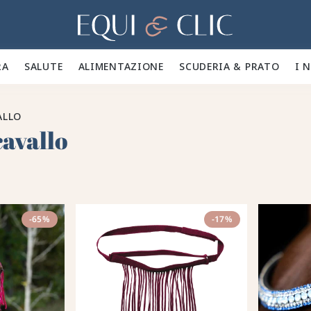
Casa
A 🪮
SALUTE ✨
ALIMENTAZIONE 🥕
SCUDERIA & PRATO 🍃
I 
ALLO
cavallo
-65%
-17%