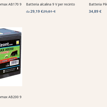
bomax AB170 9
Batteria alcalina 9 V per recinto
Batteria Pi
29,19 €
29,81 €
34,89 €
da
bomax AB200 9