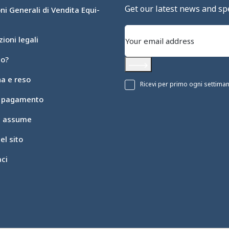
Get our latest news and spe
ni Generali di Vendita Equi-
ioni legali
mo?
Subscribe
a e reso
Ricevi per primo ogni settimana 
i pagamento
ic assume
l sito
ci
pzioni