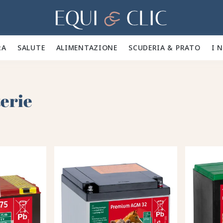
Casa
A 🪮
SALUTE ✨
ALIMENTAZIONE 🥕
SCUDERIA & PRATO 🍃
I 
terie