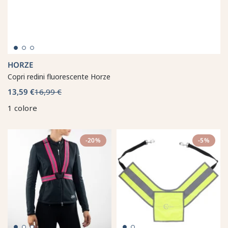
HORZE
Copri redini fluorescente Horze
13,59 €
16,99 €
1 colore
-20%
-5%