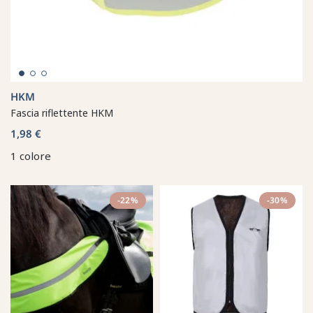
HKM
Fascia riflettente HKM
1,98 €
1 colore
-22%
-30%