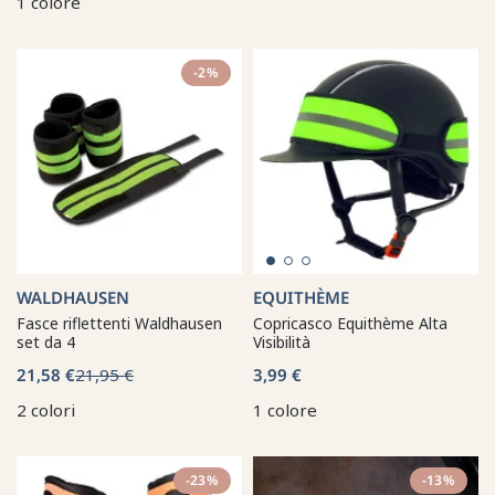
1 colore
-2%
WALDHAUSEN
EQUITHÈME
Fasce riflettenti Waldhausen
Copricasco Equithème Alta
set da 4
Visibilità
21,58 €
21,95 €
3,99 €
2 colori
1 colore
-23%
-13%