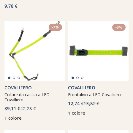
9,78 €
-7%
-8%
COVALLIERO
COVALLIERO
Collare da caccia a LED
Frontalino a LED Covalliero
Covalliero
12,74 €
13,82 €
39,11 €
42,28 €
1 colore
1 colore