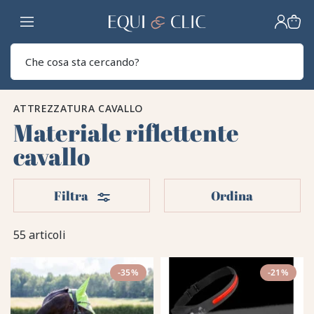
Casa
Sear
ATTREZZATURA CAVALLO
Materiale riflettente
cavallo
Filtri
Filtra
Ordina
55 articoli
-35%
-21%