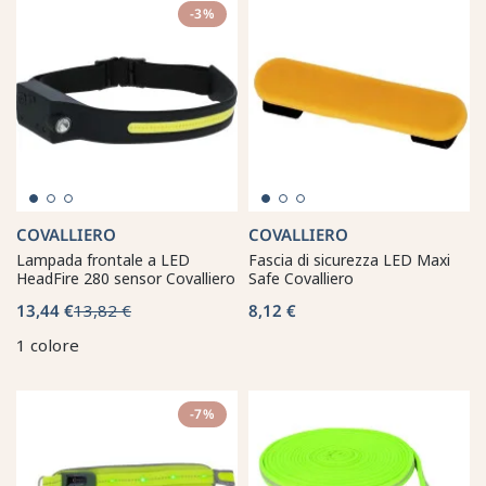
-3%
COVALLIERO
COVALLIERO
Lampada frontale a LED
Fascia di sicurezza LED Maxi
HeadFire 280 sensor Covalliero
Safe Covalliero
13,44 €
13,82 €
8,12 €
1 colore
-7%