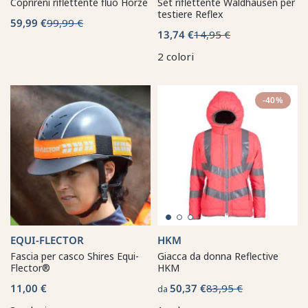
Coprireni riflettente fluo Horze
Set riflettente Waldhausen per
testiere Reflex
59,99 €
99,99 €
13,74 €
14,95 €
2 colori
-40%
EQUI-FLECTOR
HKM
Fascia per casco Shires Equi-
Giacca da donna Reflective
Flector®
HKM
11,00 €
50,37 €
83,95 €
da