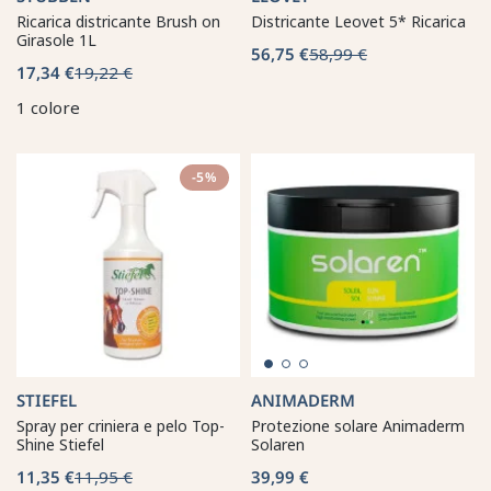
Ricarica districante Brush on
Districante Leovet 5* Ricarica
Girasole 1L
56,75 €
58,99 €
17,34 €
19,22 €
1 colore
-5%
STIEFEL
ANIMADERM
Spray per criniera e pelo Top-
Protezione solare Animaderm
Shine Stiefel
Solaren
11,35 €
11,95 €
39,99 €