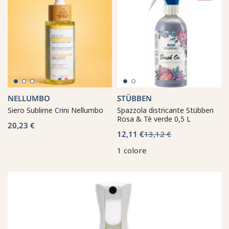
NELLUMBO
STÜBBEN
Siero Sublime Crini Nellumbo
Spazzola districante Stübben
Rosa & Tè verde 0,5 L
20,23 €
12,11 €
13,12 €
1 colore