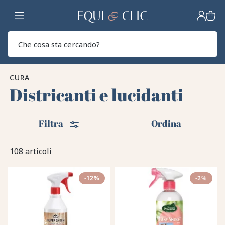
Casa
Sear
CURA
Districanti e lucidanti
Filtri
Filtra
Ordina
108 articoli
-12%
-2%