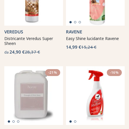
VEREDUS
RAVENE
Districante Veredus Super
Easy Shine lucidante Ravene
Sheen
14,99 €
15,24 €
24,90 €
28,37 €
da
-21%
-16%