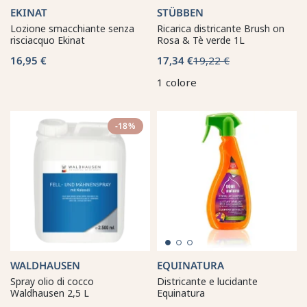
EKINAT
STÜBBEN
Lozione smacchiante senza
Ricarica districante Brush on
risciacquo Ekinat
Rosa & Tè verde 1L
16,95 €
17,34 €
19,22 €
1 colore
-18%
WALDHAUSEN
EQUINATURA
Spray olio di cocco
Districante e lucidante
Waldhausen 2,5 L
Equinatura