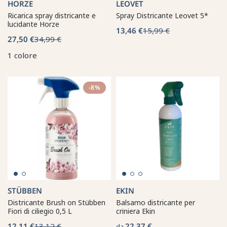
HORZE
LEOVET
Ricarica spray districante e
Spray Districante Leovet 5*
lucidante Horze
13,46 €
15,99 €
27,50 €
34,99 €
1 colore
-8%
STÜBBEN
EKIN
Districante Brush on Stübben
Balsamo districante per
Fiori di ciliegio 0,5 L
criniera Ekin
12,11 €
13,12 €
22,37 €
da