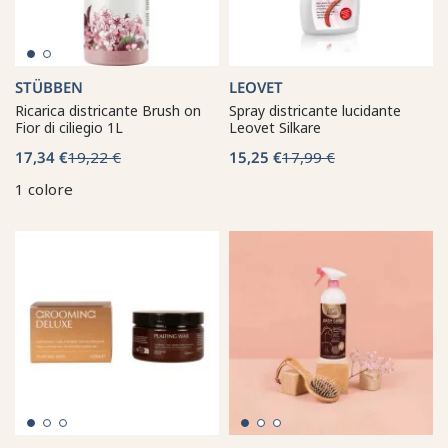
STÜBBEN
LEOVET
Ricarica districante Brush on
Spray districante lucidante
Fior di ciliegio 1L
Leovet Silkare
17,34 €
19,22 €
15,25 €
17,99 €
1 colore