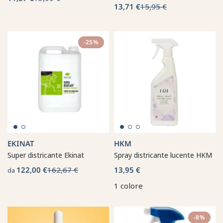
13,71 €
15,95 €
-25%
EKINAT
HKM
Super districante Ekinat
Spray districante lucente HKM
122,00 €
162,67 €
13,95 €
da
1 colore
-8%