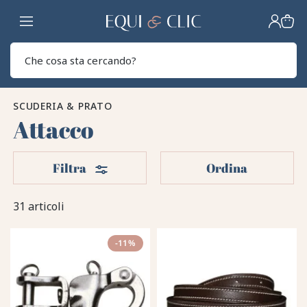
Casa
Sear
SCUDERIA & PRATO
Attacco
Filtri
Filtra
Ordina
31 articoli
-11%