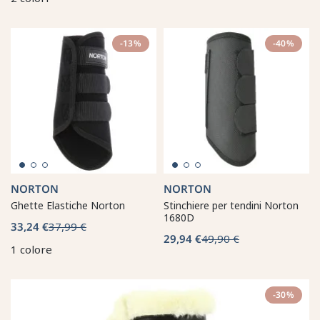
-13%
-40%
NORTON
NORTON
Ghette Elastiche Norton
Stinchiere per tendini Norton
1680D
33,24 €
37,99 €
29,94 €
49,90 €
1 colore
-30%