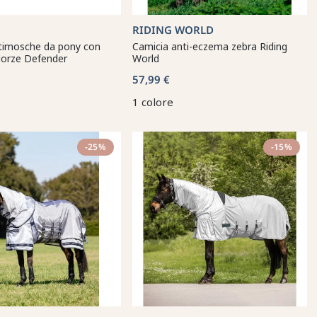
RIDING WORLD
timosche da pony con
Camicia anti-eczema zebra Riding
Horze Defender
World
57,99 €
1 colore
-25%
-15%