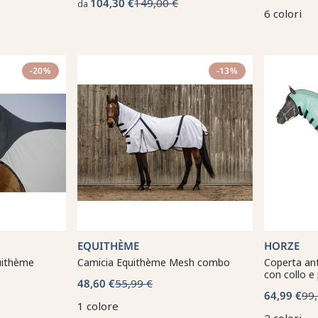
104,30 €
149,00 €
da
6 colori
-20%
-13%
EQUITHÈME
HORZE
uithème
Camicia Equithème Mesh combo
Coperta an
con collo e
48,60 €
55,99 €
64,99 €
99,
1 colore