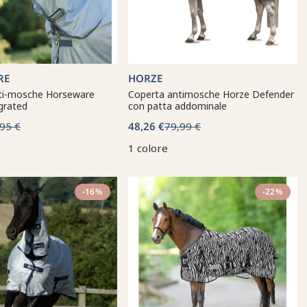
RE
HORZE
ti-mosche Horseware
Coperta antimosche Horze Defender
grated
con patta addominale
95 €
48,26 €
79,99 €
1 colore
-16%
-22%