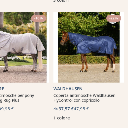
3 colori
-10%
-22%
RE
WALDHAUSEN
timosche per pony
Coperta antimosche Waldhausen
 Rug Plus
FlyControl con copricollo
99,95 €
37,57 €
47,95 €
da
1 colore