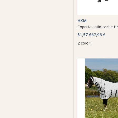
HKM
Coperta antimosche H
51,57 €
67,95 €
2 colori