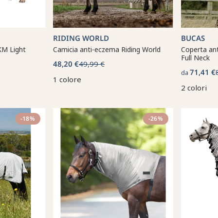
RIDING WORLD
BUCAS
KM Light
Camicia anti-eczema Riding World
Coperta an
Full Neck
48,20 €
49,99 €
71,41 €
da
1 colore
2 colori
-18%
-26%