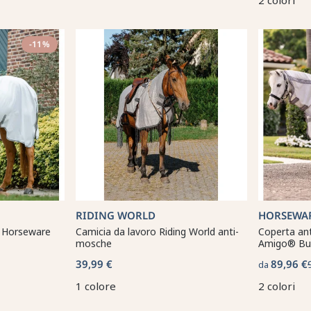
2 colori
-11%
RIDING WORLD
HORSEWA
e Horseware
Camicia da lavoro Riding World anti-
Coperta an
mosche
Amigo® Bug
39,99 €
89,96 €
da
1 colore
2 colori