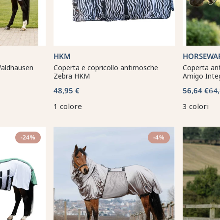
HKM
HORSEWA
Waldhausen
Coperta e copricollo antimosche
Coperta an
Zebra HKM
Amigo Inte
48,95 €
56,64 €
64,
1 colore
3 colori
-24%
-4%