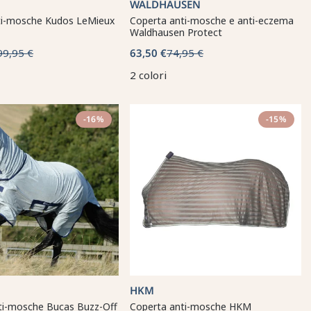
WALDHAUSEN
ti-mosche Kudos LeMieux
Coperta anti-mosche e anti-eczema
Waldhausen Protect
99,95 €
63,50 €
74,95 €
2 colori
-16%
-15%
HKM
ti-mosche Bucas Buzz-Off
Coperta anti-mosche HKM