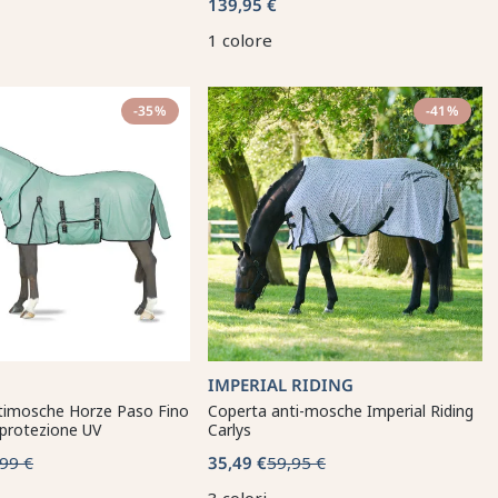
139,95 €
1 colore
-35%
-41%
IMPERIAL RIDING
timosche Horze Paso Fino
Coperta anti-mosche Imperial Riding
 protezione UV
Carlys
99 €
35,49 €
59,95 €