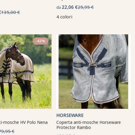
22,06 €
25,95 €
da
€
135,00 €
4 colori
-43%
HORSEWARE
ti-mosche HV Polo Nena
Coperta anti-mosche Horseware
Protector Rambo
79,95 €