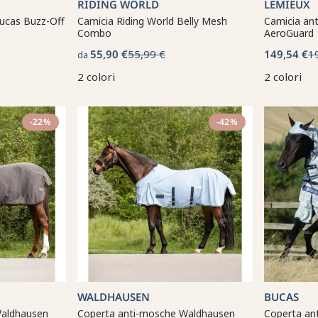
RIDING WORLD
LEMIEUX
ucas Buzz-Off
Camicia Riding World Belly Mesh
Camicia an
Combo
AeroGuard
55,90 €
55,99 €
149,54 €
1
da
2 colori
2 colori
-22%
-42%
WALDHAUSEN
BUCAS
Waldhausen
Coperta anti-mosche Waldhausen
Coperta an