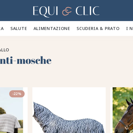
Casa
A 🪮
SALUTE ✨
ALIMENTAZIONE 🥕
SCUDERIA & PRATO 🍃
I 
ALLO
anti-mosche
-22%