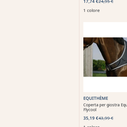
17,74 €
24,95 €
1 colore
EQUITHÈME
Coperta per giostra Eq
Flycool
35,19 €
43,99 €