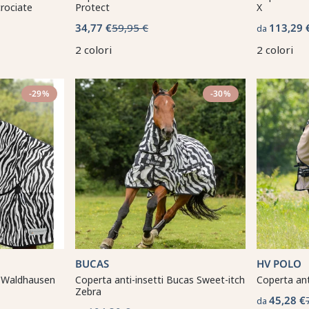
crociate
Protect
X
34,77 €
59,95 €
113,29 
da
2 colori
2 colori
-29%
-30%
BUCAS
HV POLO
e Waldhausen
Coperta anti-insetti Bucas Sweet-itch
Coperta an
Zebra
45,28 €
da