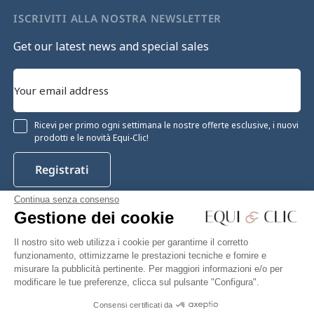
ISCRIVITI ALLA NOSTRA NEWSLETTER
Get our latest news and special sales
Ricevi per primo ogni settimana le nostre offerte esclusive, i nuovi
prodotti e le novità Equi-Clic!
Registrati
Continua senza consenso
Gestione dei cookie
Instagram
Facebook
Pinterest
YouTube
Twitter
Il nostro sito web utilizza i cookie per garantirne il corretto
funzionamento, ottimizzarne le prestazioni tecniche e fornire e
misurare la pubblicità pertinente. Per maggiori informazioni e/o per
modificare le tue preferenze, clicca sul pulsante "Configura".
Equiclic © 2026
Consensi certificati da