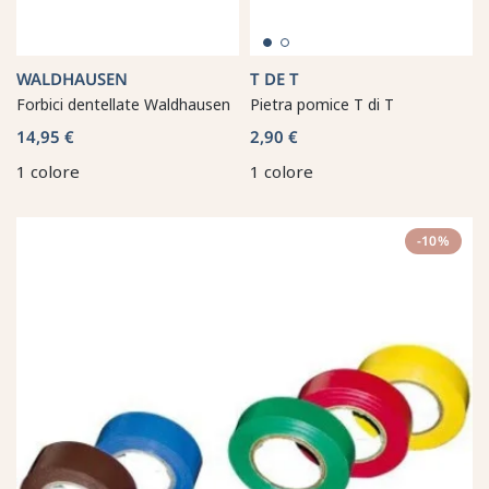
WALDHAUSEN
T DE T
Forbici dentellate Waldhausen
Pietra pomice T di T
14,95 €
2,90 €
1 colore
1 colore
-10%