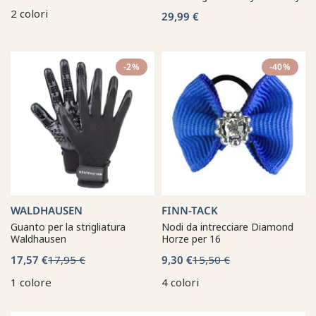
2 colori
29,99 €
-2%
-40%
WALDHAUSEN
FINN-TACK
Guanto per la strigliatura
Nodi da intrecciare Diamond
Waldhausen
Horze per 16
17,57 €
17,95 €
9,30 €
15,50 €
1 colore
4 colori