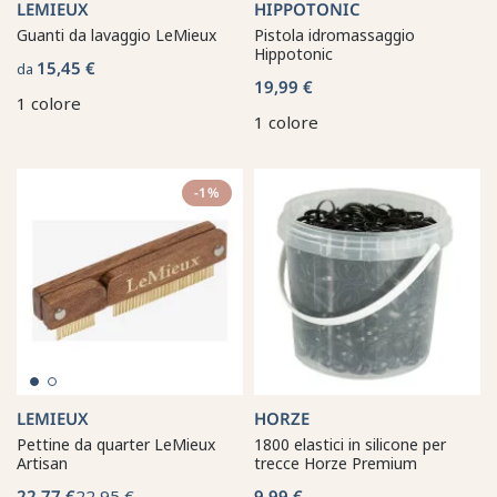
LEMIEUX
HIPPOTONIC
Guanti da lavaggio LeMieux
Pistola idromassaggio
Hippotonic
15,45 €
da
19,99 €
1 colore
1 colore
-1%
LEMIEUX
HORZE
Pettine da quarter LeMieux
1800 elastici in silicone per
Artisan
trecce Horze Premium
22,77 €
22,95 €
9,99 €