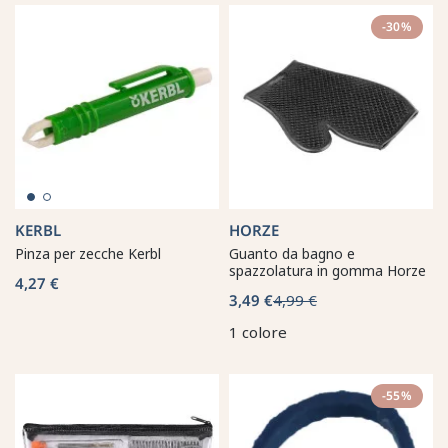
-30%
KERBL
HORZE
Pinza per zecche Kerbl
Guanto da bagno e
spazzolatura in gomma Horze
4,27 €
3,49 €
4,99 €
1 colore
-55%