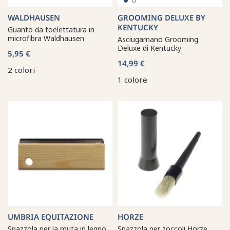
WALDHAUSEN
GROOMING DELUXE BY
KENTUCKY
Guanto da toelettatura in
microfibra Waldhausen
Asciugamano Grooming
Deluxe di Kentucky
5,95 €
14,99 €
2 colori
1 colore
UMBRIA EQUITAZIONE
HORZE
Spazzola per la muta in legno
Spazzola per zoccoli Horze