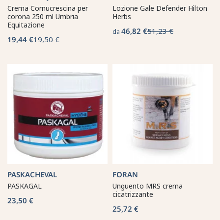
Crema Cornucrescina per
Lozione Gale Defender Hilton
corona 250 ml Umbria
Herbs
Equitazione
46,82 €
51,23 €
da
19,44 €
19,50 €
PASKACHEVAL
FORAN
PASKAGAL
Unguento MRS crema
cicatrizzante
23,50 €
25,72 €