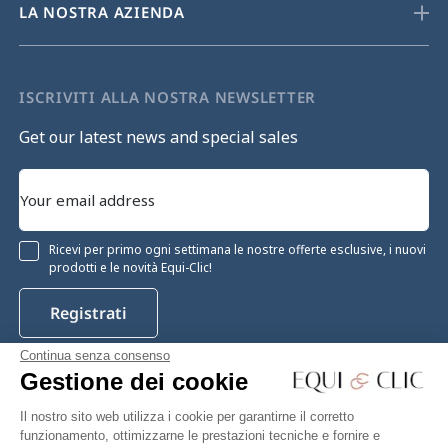
LA NOSTRA AZIENDA
ISCRIVITI ALLA NOSTRA NEWSLETTER
Get our latest news and special sales
Ricevi per primo ogni settimana le nostre offerte esclusive, i nuovi
prodotti e le novità Equi-Clic!
Registrati
Continua senza consenso
Gestione dei cookie
Instagram
Facebook
Pinterest
YouTube
Twitter
Il nostro sito web utilizza i cookie per garantirne il corretto
funzionamento, ottimizzarne le prestazioni tecniche e fornire e