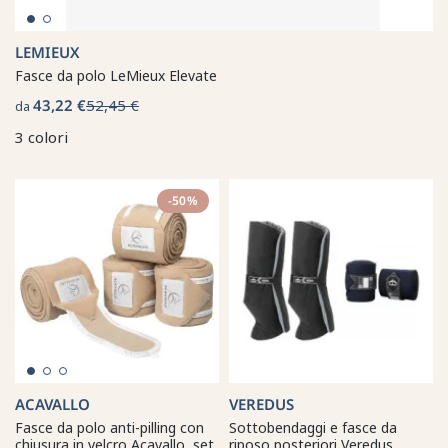
LEMIEUX
Fasce da polo LeMieux Elevate
43,22 €
52,45 €
da
3 colori
-50%
ACAVALLO
VEREDUS
Fasce da polo anti-pilling con
Sottobendaggi e fasce da
chiusura in velcro Acavallo, set
riposo posteriori Veredus