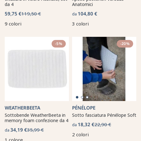
da 4
Anatomici
59,75 €
119,50 €
104,80 €
da
9 colori
3 colori
-5%
-20%
WEATHERBEETA
PÉNÉLOPE
Sottobende WeatherBeeta in
Sotto fasciatura Pénélope Soft
memory foam confezione da 4
18,32 €
22,90 €
da
34,19 €
35,99 €
da
2 colori
1 colore