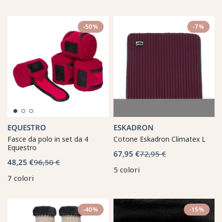
-50%
-7%
EQUESTRO
ESKADRON
Fasce da polo in set da 4
Cotone Eskadron Climatex L
Equestro
67,95 €
72,95 €
48,25 €
96,50 €
5 colori
7 colori
-40%
-15%