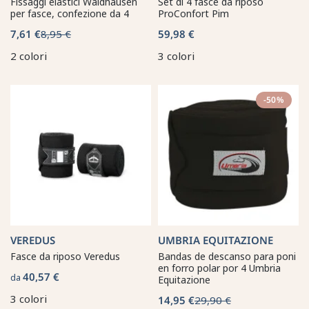
Fissaggi elastici Waldhausen
Set di 4 fasce da riposo
per fasce, confezione da 4
ProConfort Pim
7,61 €
8,95 €
59,98 €
2 colori
3 colori
-50%
VEREDUS
UMBRIA EQUITAZIONE
Fasce da riposo Veredus
Bandas de descanso para poni
en forro polar por 4 Umbria
40,57 €
da
Equitazione
3 colori
14,95 €
29,90 €