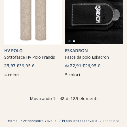
HV POLO
ESKADRON
Sottofasce HV Polo Francis
Fasce da polo Eskadron
23,97 €
39,95 €
22,91 €
26,95 €
da
4 colori
5 colori
Mostrando 1 - 48 di 189 elementi
Home
Attrezzatura Cavallo
Protezioni del cavallo
Fasce e sottof