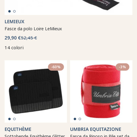
LEMIEUX
Fasce da polo Loire LeMieux
29,90 €
52,45 €
14 colori
-60%
-3%
EQUITHÈME
UMBRIA EQUITAZIONE
Sottobende Equithème Glitter
Fasce da Riposo in Pile set da