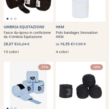
UMBRIA EQUITAZIONE
HKM
Fasce da riposo in confezione
Polo bandages Innovation
da 4 Umbria Equitazione
HKM
28,07 €
33,24 €
16,95 €
17,95 €
da
10 colori
4 colori
-57%
-35%