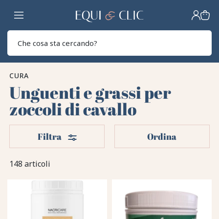
Casa
Sear
CURA
Unguenti e grassi per
zoccoli di cavallo
Filtri
Filtra
Ordina
148 articoli