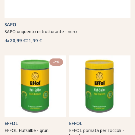
SAPO
SAPO unguento ristrutturante - nero
20,99 €
21,99 €
da
-2%
EFFOL
EFFOL
EFFOL Hufsalbe - grün
EFFOL pomata per zoccoli -