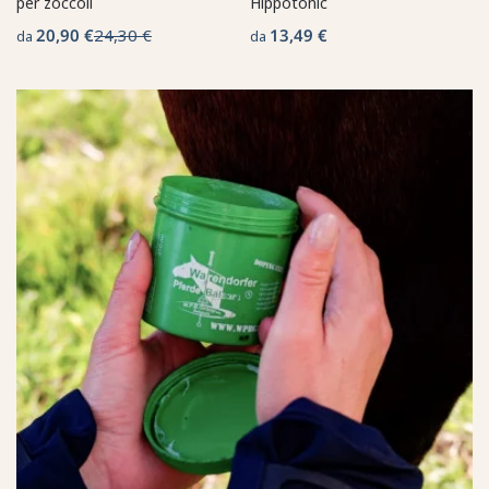
per zoccoli
Hippotonic
20,90 €
24,30 €
13,49 €
da
da