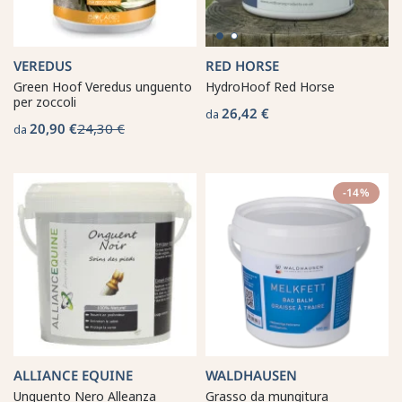
VEREDUS
RED HORSE
Green Hoof Veredus unguento
HydroHoof Red Horse
per zoccoli
26,42 €
da
20,90 €
24,30 €
da
-14%
ALLIANCE EQUINE
WALDHAUSEN
Unguento Nero Alleanza
Grasso da mungitura