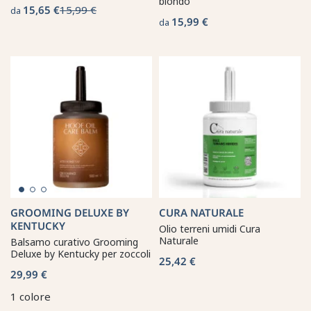
biondo
15,65 €
15,99 €
da
15,99 €
da
GROOMING DELUXE BY
CURA NATURALE
KENTUCKY
Olio terreni umidi Cura
Naturale
Balsamo curativo Grooming
Deluxe by Kentucky per zoccoli
25,42 €
29,99 €
1 colore