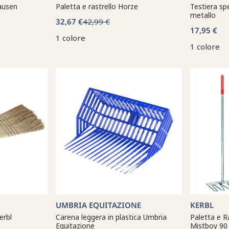
ausen
Paletta e rastrello Horze
Testiera sp
metallo
32,67 €
42,99 €
17,95 €
1 colore
1 colore
UMBRIA EQUITAZIONE
KERBL
erbl
Carena leggera in plastica Umbria
Paletta e R
Equitazione
Mistboy 90