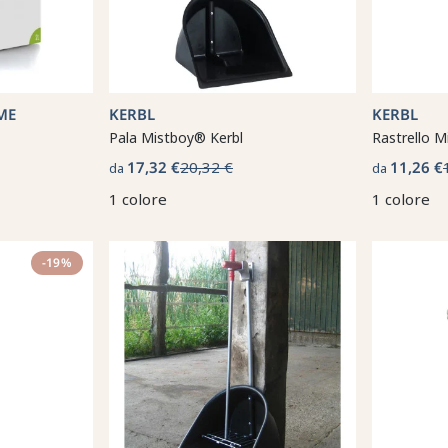
ME
KERBL
KERBL
Pala Mistboy® Kerbl
Rastrello M
17,32 €
20,32 €
11,26 €
da
da
1 colore
1 colore
-19%