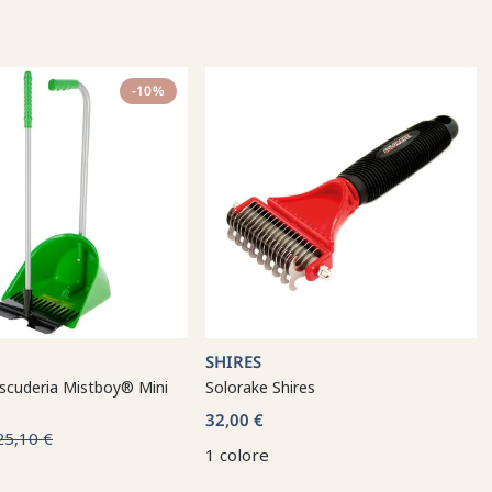
-10%
SHIRES
 scuderia Mistboy® Mini
Solorake Shires
32,00 €
25,10 €
1 colore