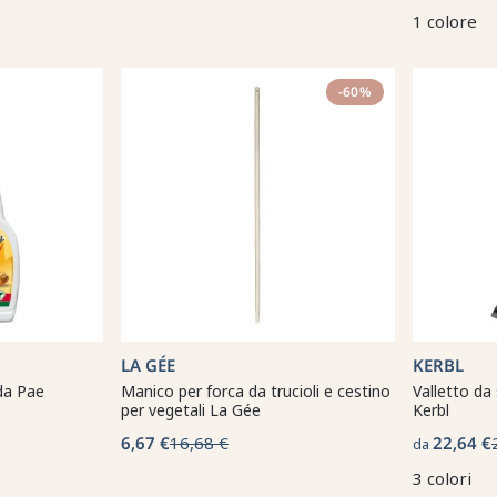
1 colore
-60%
LA GÉE
KERBL
da Pae
Manico per forca da trucioli e cestino
Valletto da
per vegetali La Gée
Kerbl
6,67 €
16,68 €
22,64 €
da
3 colori