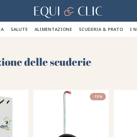
Casa
A 🪮
SALUTE ✨
ALIMENTAZIONE 🥕
SCUDERIA & PRATO 🍃
I 
one delle scuderie
-15%