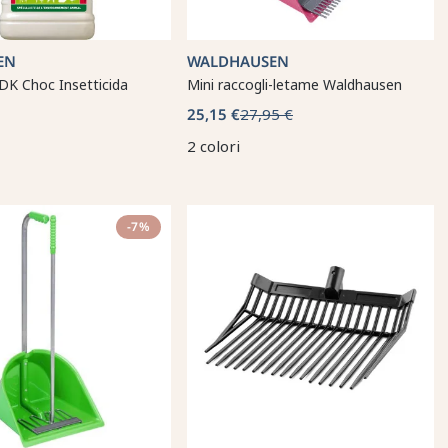
EN
WALDHAUSEN
DK Choc Insetticida
Mini raccogli-letame Waldhausen
25,15 €
27,95 €
2 colori
-7%