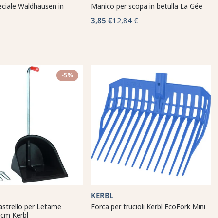
eciale Waldhausen in
Manico per scopa in betulla La Gée
3,85 €
12,84 €
-5%
KERBL
astrello per Letame
Forca per trucioli Kerbl EcoFork Mini
 cm Kerbl