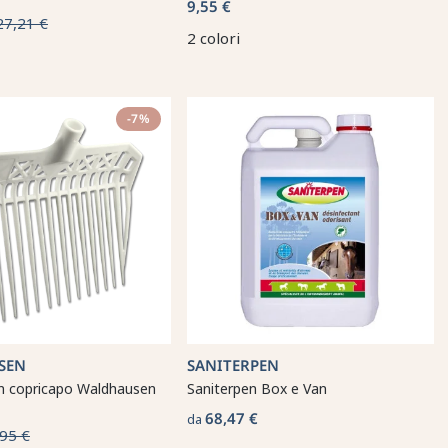
9,55 €
27,21 €
2 colori
-7%
SEN
SANITERPEN
on copricapo Waldhausen
Saniterpen Box e Van
68,47 €
da
95 €