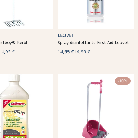
LEOVET
istboy® Kerbl
Spray disinfettante First Aid Leovet
14,95 €
14,95 €
14,99 €
-10%