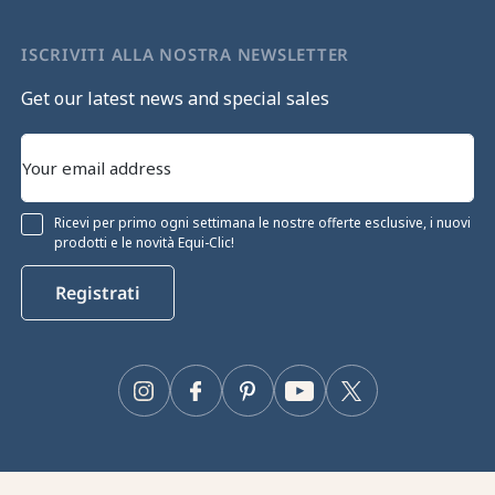
ISCRIVITI ALLA NOSTRA NEWSLETTER
Get our latest news and special sales
Ricevi per primo ogni settimana le nostre offerte esclusive, i nuovi
prodotti e le novità Equi-Clic!
Registrati
Continua senza consenso
Gestione dei cookie
Instagram
Facebook
Pinterest
YouTube
Twitter
Il nostro sito web utilizza i cookie per garantirne il corretto
funzionamento, ottimizzarne le prestazioni tecniche e fornire e
misurare la pubblicità pertinente. Per maggiori informazioni e/o per
modificare le tue preferenze, clicca sul pulsante "Configura".