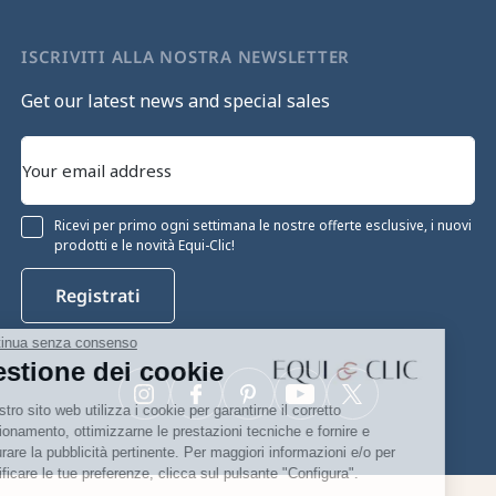
ISCRIVITI ALLA NOSTRA NEWSLETTER
Get our latest news and special sales
Ricevi per primo ogni settimana le nostre offerte esclusive, i nuovi
prodotti e le novità Equi-Clic!
Registrati
Continua senza consenso
Gestione dei cookie
Instagram
Facebook
Pinterest
YouTube
Twitter
Il nostro sito web utilizza i cookie per garantirne il corretto
funzionamento, ottimizzarne le prestazioni tecniche e fornire e
misurare la pubblicità pertinente. Per maggiori informazioni e/o per
modificare le tue preferenze, clicca sul pulsante "Configura".