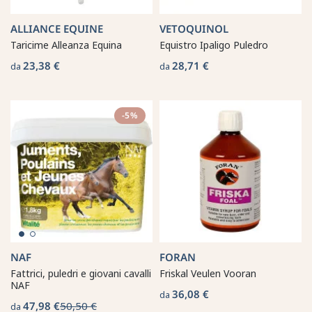
ALLIANCE EQUINE
VETOQUINOL
Taricime Alleanza Equina
Equistro Ipaligo Puledro
23,38 €
28,71 €
da
da
-5%
NAF
FORAN
Fattrici, puledri e giovani cavalli
Friskal Veulen Vooran
NAF
36,08 €
da
47,98 €
50,50 €
da