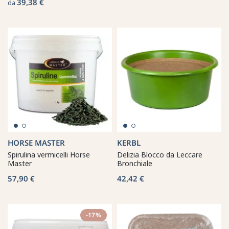
39,38 €
da
HORSE MASTER
KERBL
Spirulina vermicelli Horse
Delizia Blocco da Leccare
Master
Bronchiale
57,90 €
42,42 €
-17%