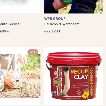
WPB GROUP
cante Leovet
Balsamo di Warendorf
4,99 €
20,23 €
da
-2%