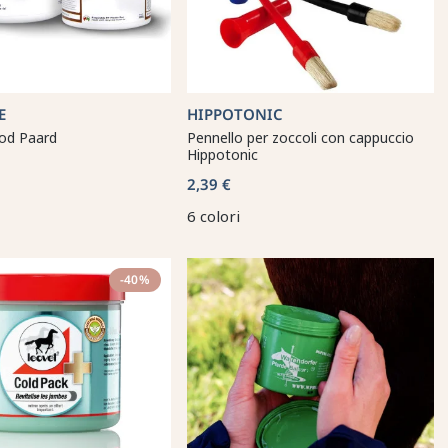
E
HIPPOTONIC
od Paard
Pennello per zoccoli con cappuccio
Hippotonic
2,39 €
6 colori
-40%