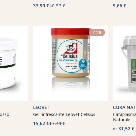
33,90 €
40,57 €
9,66 €
-11%
LEOVET
CURA NAT
Rosso
Gel rinfrescante Leovet Cellsius
Cataplasma
Naturale
15,62 €
17,49 €
31,52 €
da