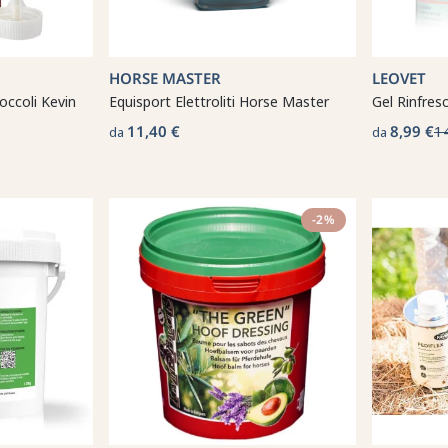
HORSE MASTER
LEOVET
occoli Kevin
Equisport Elettroliti Horse Master
Gel Rinfres
11,40 €
8,99 €
1
da
da
-2%