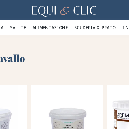
Casa
A 🪮
SALUTE ✨
ALIMENTAZIONE 🥕
SCUDERIA & PRATO 🍃
I 
avallo