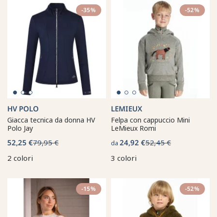
-35%
-52%
HV POLO
LEMIEUX
Giacca tecnica da donna HV
Felpa con cappuccio Mini
Polo Jay
LeMieux Romi
52,25 €
79,95 €
24,92 €
52,45 €
da
2 colori
3 colori
-15%
-52%