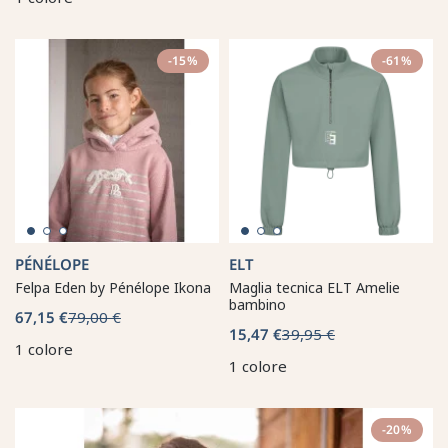
-15%
-61%
PÉNÉLOPE
ELT
Felpa Eden by Pénélope Ikona
Maglia tecnica ELT Amelie
bambino
67,15 €
79,00 €
15,47 €
39,95 €
1 colore
1 colore
-20%