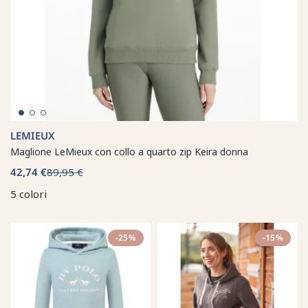
LEMIEUX
Maglione LeMieux con collo a quarto zip Keira donna
42,74 €
89,95 €
5 colori
-25%
-15%