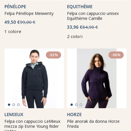
PÉNÉLOPE
EQUITHÈME
Felpa Pénélope Meiwenty
Felpa con cappuccio unisex
Equithème Camille
49,50 €
99,00 €
33,96 €
84,90 €
1 colore
2 colori
-52%
-50%
LEMIEUX
HORZE
Felpa con cappuccio LeMieux
Pile anorak da donna Horze
mezza zip Esme Young Rider
Frieda