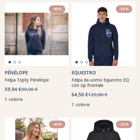
-40%
-50%
PÉNÉLOPE
EQUESTRO
Felpa Topty Pénélope
Felpa da uomo Equestro EQ
con zip frontale
59,94 €
99,90 €
64,50 €
129,00 €
1 colore
1 colore
-40%
-25%