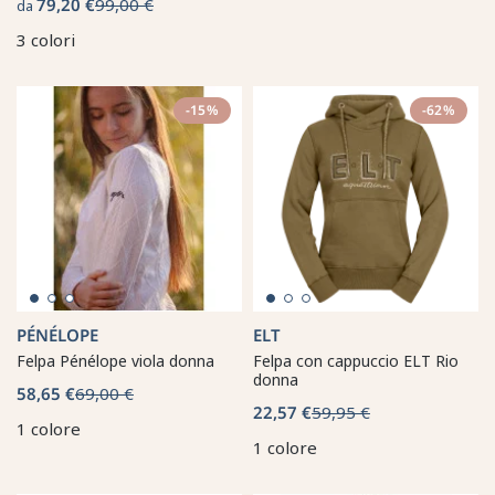
79,20 €
99,00 €
da
3 colori
-15%
-62%
PÉNÉLOPE
ELT
Felpa Pénélope viola donna
Felpa con cappuccio ELT Rio
donna
58,65 €
69,00 €
22,57 €
59,95 €
1 colore
1 colore