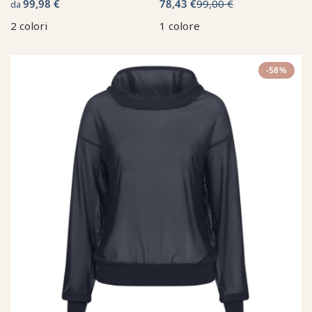
99,98 €
78,43 €
99,00 €
da
2 colori
1 colore
-58%