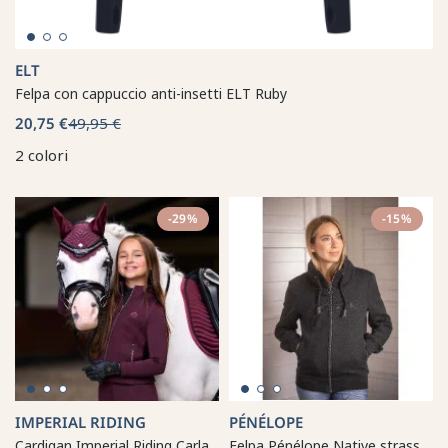
ELT
Felpa con cappuccio anti-insetti ELT Ruby
20,75 €
49,95 €
2 colori
-29%
-15%
IMPERIAL RIDING
PÉNÉLOPE
Cardigan Imperial Riding Carla
Felpa Pénélope Native strass