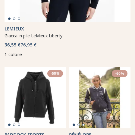
LEMIEUX
Giacca in pile LeMieux Liberty
36,55 €
76,95 €
1 colore
-50%
-60%
PADDOCK SPORTS
PÉNÉLOPE