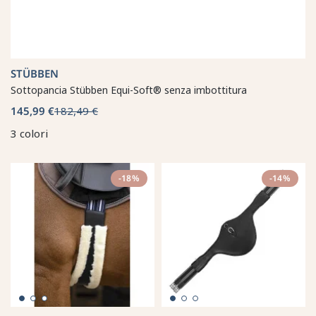
STÜBBEN
Sottopancia Stübben Equi-Soft® senza imbottitura
145,99 €
182,49 €
3 colori
-18%
-14%