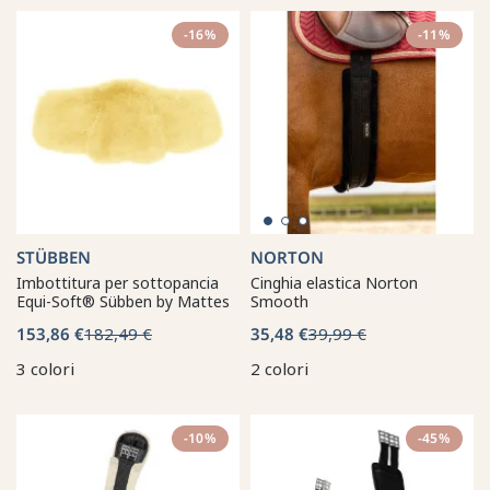
-16%
-11%
STÜBBEN
NORTON
Imbottitura per sottopancia
Cinghia elastica Norton
Equi-Soft® Sübben by Mattes
Smooth
153,86 €
182,49 €
35,48 €
39,99 €
3 colori
2 colori
-10%
-45%