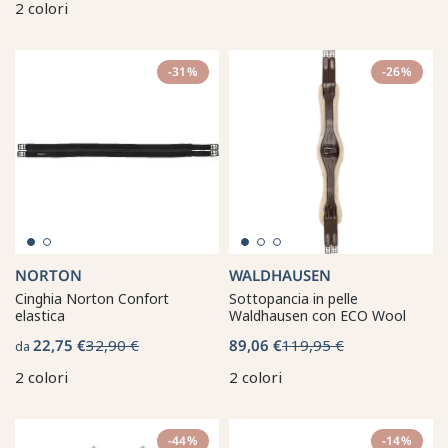
2 colori
-31%
-26%
NORTON
WALDHAUSEN
Cinghia Norton Confort
Sottopancia in pelle
elastica
Waldhausen con ECO Wool
22,75 €
32,90 €
89,06 €
119,95 €
da
2 colori
2 colori
-44%
-14%