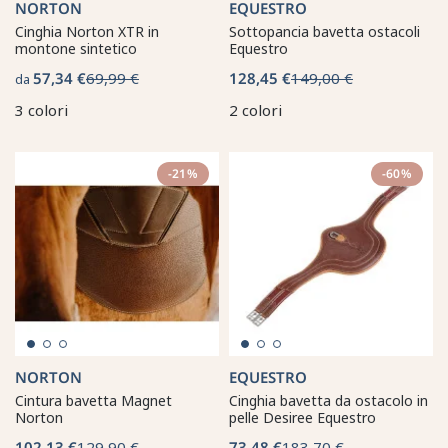
NORTON
EQUESTRO
Cinghia Norton XTR in
Sottopancia bavetta ostacoli
montone sintetico
Equestro
57,34 €
69,99 €
128,45 €
149,00 €
da
3 colori
2 colori
-21%
-60%
NORTON
EQUESTRO
Cintura bavetta Magnet
Cinghia bavetta da ostacolo in
Norton
pelle Desiree Equestro
102,13 €
129,90 €
73,48 €
183,70 €