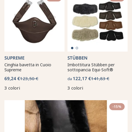
SUPREME
STÜBBEN
Cinghia bavetta in Cuoio
Imbottitura Stübben per
Supreme
sottopancia Equi-Soft®
69,24 €
123,50 €
122,17 €
141,83 €
da
3 colori
3 colori
-15%