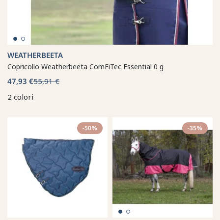
WEATHERBEETA
Copricollo Weatherbeeta ComFiTec Essential 0 g
47,93 €
55,91 €
2 colori
-50%
-35%