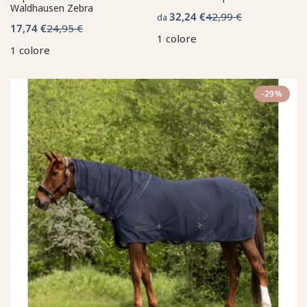
Waldhausen Zebra
32,24 €
42,99 €
da
17,74 €
24,95 €
1 colore
1 colore
-29%