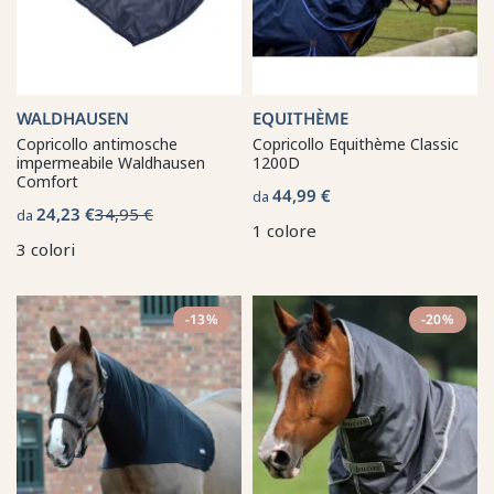
WALDHAUSEN
EQUITHÈME
Copricollo antimosche
Copricollo Equithème Classic
impermeabile Waldhausen
1200D
Comfort
44,99 €
da
24,23 €
34,95 €
da
1 colore
3 colori
-13%
-20%