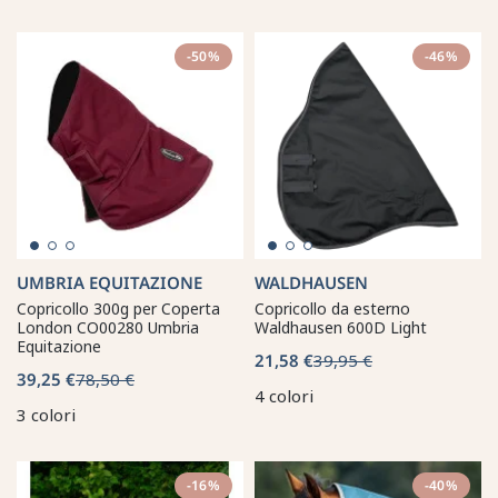
-50%
-46%
UMBRIA EQUITAZIONE
WALDHAUSEN
Copricollo 300g per Coperta
Copricollo da esterno
London CO00280 Umbria
Waldhausen 600D Light
Equitazione
21,58 €
39,95 €
39,25 €
78,50 €
4 colori
3 colori
-16%
-40%