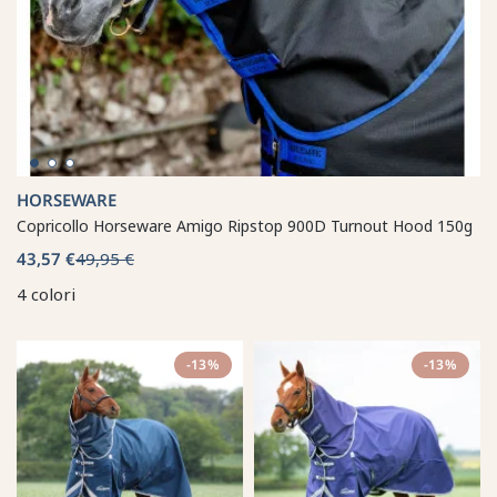
HORSEWARE
Copricollo Horseware Amigo Ripstop 900D Turnout Hood 150g
43,57 €
49,95 €
4 colori
-13%
-13%