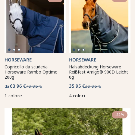
HORSEWARE
HORSEWARE
Copricollo da scuderia
Halsabdeckung Horseware
Horseware Rambo Optimo
Reißfest Amigo® 900D Leicht
200g
0g
63,96 €
79,95 €
35,95 €
39,95 €
da
1 colore
4 colori
-22%