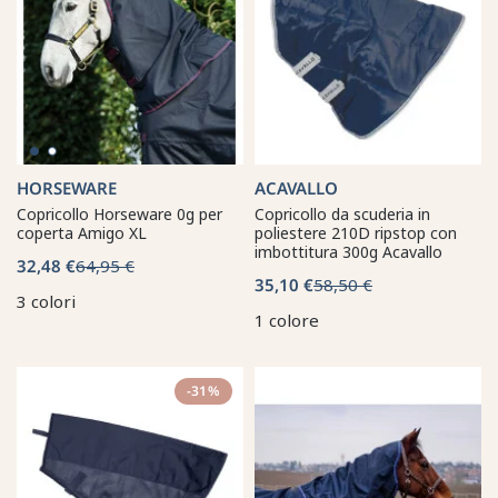
HORSEWARE
ACAVALLO
Copricollo Horseware 0g per
Copricollo da scuderia in
coperta Amigo XL
poliestere 210D ripstop con
imbottitura 300g Acavallo
32,48 €
64,95 €
35,10 €
58,50 €
3 colori
1 colore
-31%