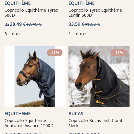
EQUITHÈME
EQUITHÈME
Copricollo Equithème Tyrex
Copricollo Tyrex Equithème
600D
Lumin 600D
28,49 €
47,49 €
33,59 €
41,99 €
da
3 colori
1 colore
-21%
-17%
EQUITHÈME
BUCAS
Copricollo Equithème
Copricollo Bucas Irish Combi
Anatomic Aisance 1200D
Neck