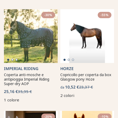
-30%
-55%
IMPERIAL RIDING
HORZE
Coperta anti-mosche e
Copricollo per coperta da box
antipioggia Imperial Riding
Glasgow pony Hoze
Super-dry AOP
10,52 €
23,37 €
da
25,16 €
35,95 €
2 colori
1 colore
-20%
-10%