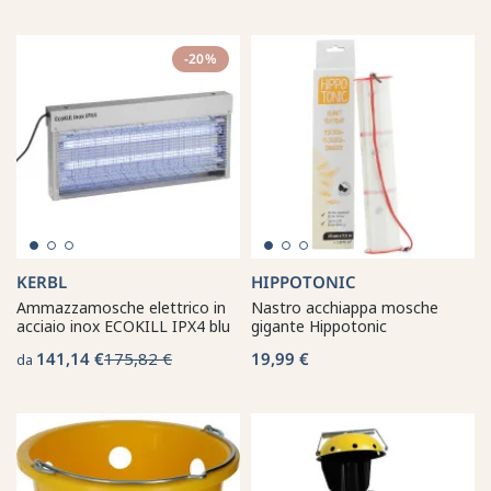
-20%
KERBL
HIPPOTONIC
Ammazzamosche elettrico in
Nastro acchiappa mosche
acciaio inox ECOKILL IPX4 blu
gigante Hippotonic
141,14 €
175,82 €
19,99 €
da