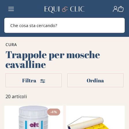
Casa
Sear
CURA
Trappole per mosche
cavalline
Filtri
Filtra
Ordina
20 articoli
-4%