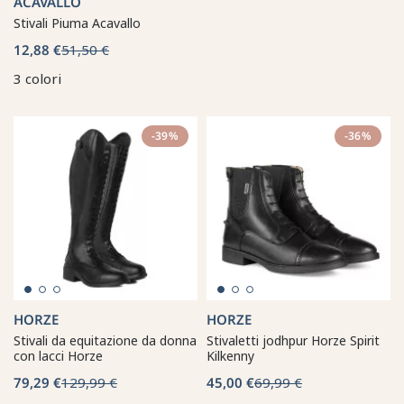
ACAVALLO
Stivali Piuma Acavallo
12,88 €
51,50 €
3 colori
-39%
-36%
HORZE
HORZE
Stivali da equitazione da donna
Stivaletti jodhpur Horze Spirit
con lacci Horze
Kilkenny
79,29 €
129,99 €
45,00 €
69,99 €