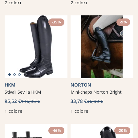
2 colori
2 colori
-35%
-9%
HKM
NORTON
Stivali Sevilla HKM
Mini-chaps Norton Bright
95,52 €
146,95 €
33,78 €
36,99 €
1 colore
1 colore
-46%
-20%