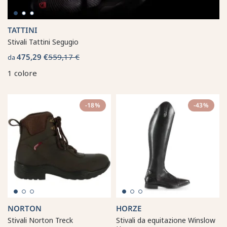
TATTINI
Stivali Tattini Segugio
475,29 €
559,17 €
da
1 colore
-18%
-43%
NORTON
HORZE
Stivali Norton Treck
Stivali da equitazione Winslow