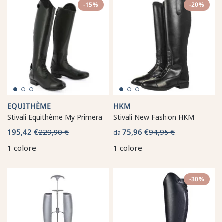
-15%
-20%
EQUITHÈME
HKM
Stivali Equithème My Primera
Stivali New Fashion HKM
195,42 €
229,90 €
75,96 €
94,95 €
da
1 colore
1 colore
-30%