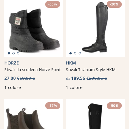
-55%
-20%
HORZE
HKM
Stivali da scuderia Horze Spirit
Stivali Titanium Style HKM
27,00 €
59,99 €
189,56 €
236,95 €
da
1 colore
1 colore
-17%
-50%