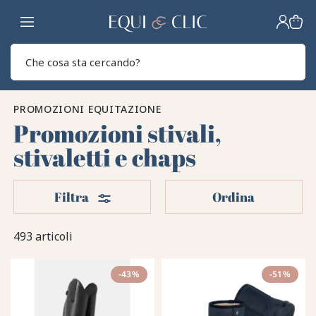
Casa
Sear
PROMOZIONI EQUITAZIONE
Promozioni stivali,
stivaletti e chaps
Filtri
Filtra
Ordina
493 articoli
-43%
-51%