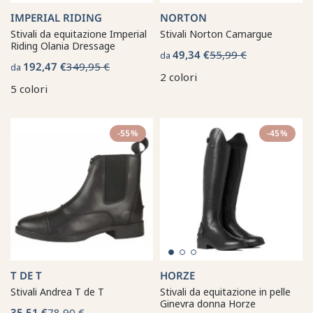
IMPERIAL RIDING
NORTON
Stivali da equitazione Imperial
Stivali Norton Camargue
Riding Olania Dressage
49,34 €
55,99 €
da
192,47 €
349,95 €
da
2 colori
5 colori
-55%
-45%
T DE T
HORZE
Stivali Andrea T de T
Stivali da equitazione in pelle
Ginevra donna Horze
35,51 €
78,90 €