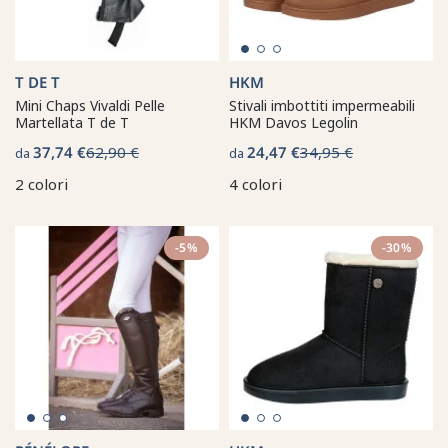
T DE T
HKM
Mini Chaps Vivaldi Pelle
Stivali imbottiti impermeabili
Martellata T de T
HKM Davos Legolin
37,74 €
62,90 €
24,47 €
34,95 €
da
da
2 colori
4 colori
-5%
-30%