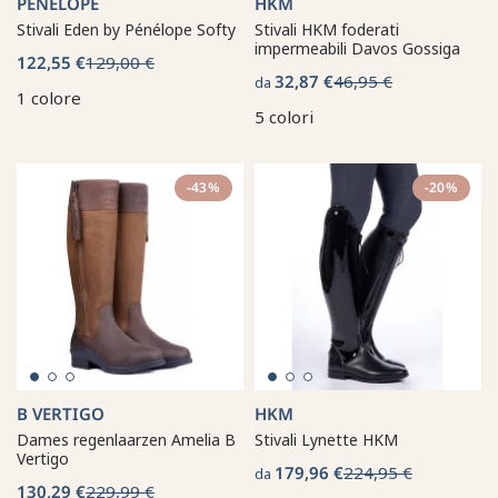
PÉNÉLOPE
HKM
Stivali Eden by Pénélope Softy
Stivali HKM foderati
impermeabili Davos Gossiga
122,55 €
129,00 €
32,87 €
46,95 €
da
1 colore
5 colori
-43%
-20%
B VERTIGO
HKM
Dames regenlaarzen Amelia B
Stivali Lynette HKM
Vertigo
179,96 €
224,95 €
da
130,29 €
229,99 €