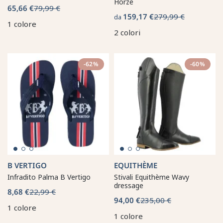
Horze
65,66 €
79,99 €
159,17 €
279,99 €
da
1 colore
2 colori
-62%
-60%
B VERTIGO
EQUITHÈME
Infradito Palma B Vertigo
Stivali Equithème Wavy
dressage
8,68 €
22,99 €
94,00 €
235,00 €
1 colore
1 colore