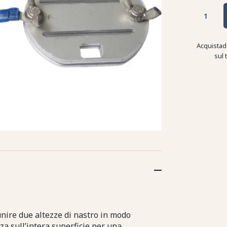
Acquistad
sul 
nire due altezze di nastro in modo
za sull’intera superficie per una