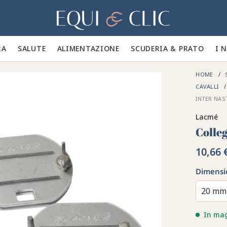
Casa
A 🪮
SALUTE ✨
ALIMENTAZIONE 🥕
SCUDERIA & PRATO 🍃
I 
HOME
CAVALLI
INTER NAS
Lacmé
Colle
10,66 
Dimensi
20 mm
In ma