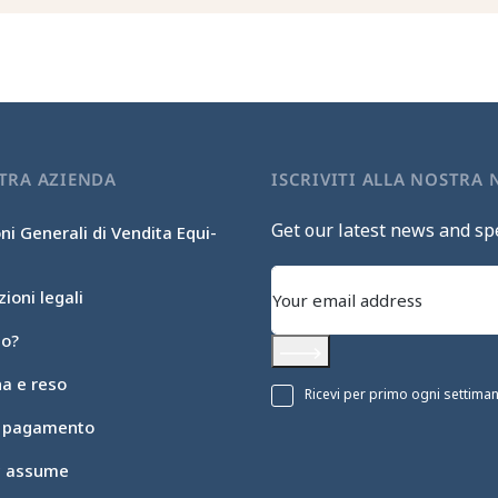
TRA AZIENDA
ISCRIVITI ALLA NOSTRA
Get our latest news and spe
ni Generali di Vendita Equi-
ioni legali
mo?
Subscribe
a e reso
Ricevi per primo ogni settimana 
i pagamento
ic assume