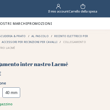
Carrello della spesa
Il mio account
NOSTRI MARCHI
PROMOZIONI
SCUDERIA & PRATO
AL PASCOLO
RECINTO ELETTRICO PER
ACCESSORI PER RECINZIONI PER CAVALLI
COLLEGAMENTO
TRO LACMÉ
gamento inter nastro Lacmé
€
one
40 mm
gazzino