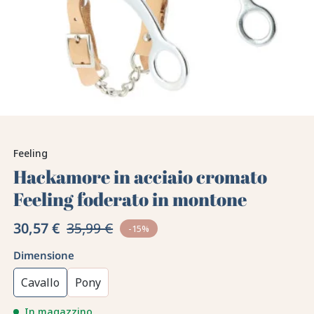
Feeling
Hackamore in acciaio cromato
Feeling foderato in montone
30,57 €
35,99 €
-15%
Dimensione
Cavallo
Pony
In magazzino