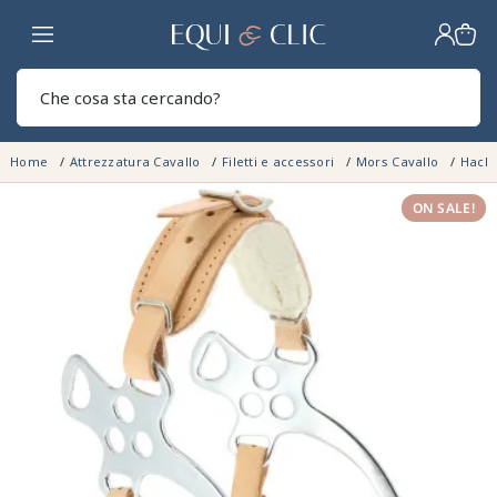
Casa
Sear
Home
Attrezzatura Cavallo
Filetti e accessori
Mors Cavallo
Hack
ON SALE!