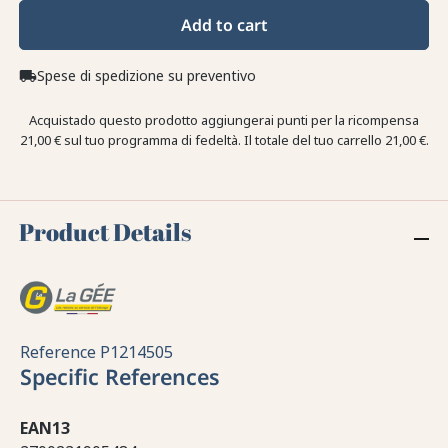
Add to cart
Spese di spedizione su preventivo
local_shipping
Acquistado questo prodotto aggiungerai punti per la ricompensa
21,00 €
sul tuo programma di fedeltà. Il totale del tuo carrello
21,00 €
.
Product Details
Reference
P1214505
Specific References
EAN13