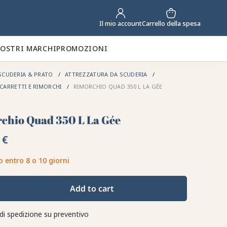
Carrello della spesa
Il mio account
NOSTRI MARCHI
PROMOZIONI
SCUDERIA & PRATO
ATTREZZATURA DA SCUDERIA
 CARRETTI E RIMORCHI
RIMORCHIO QUAD 350 L LA GÉE
chio Quad 350 L La Gée
 €
o entro 8 o 10 giorni
Add to cart
di spedizione su preventivo