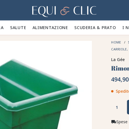
Casa
A 🪮
SALUTE ✨
ALIMENTAZIONE 🥕
SCUDERIA & PRATO 🍃
I 
HOME
CARRIOLE,
La Gée
Rimor
494,90
Spedit
Spese 
local_shipping