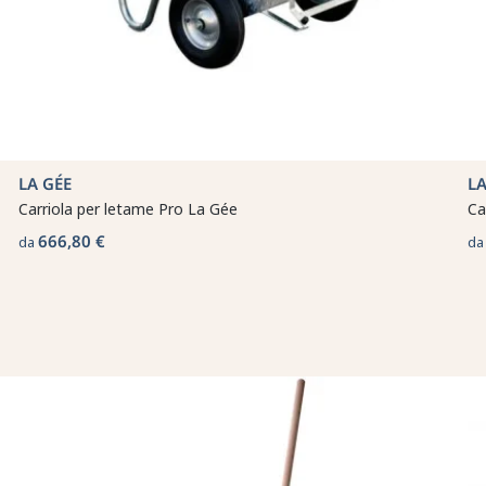
LA GÉE
LA
Carriola per letame Pro La Gée
Ca
666,80 €
da
d