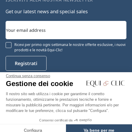
Get our latest news and special sales
Ricevi per primo ogni settimana le nostre offerte esclusive, i nuovi
prodotti e le novità Equi-Clic!
Registrati
Continua senza consenso
Gestione dei cookie
Instagram
Facebook
Pinterest
YouTube
Twitter
Il nostro sito web utilizza i cookie per garantirne il corretto
funzionamento, ottimizzarne le prestazioni tecniche e fornire e
misurare la pubblicità pertinente. Per maggiori informazioni e/o per
modificare le tue preferenze, clicca sul pulsante "Configura".
Equiclic © 2026
Consensi certificati da
67,33 €
Add to cart
Gestione dei cookie
Configura
Va bene per me