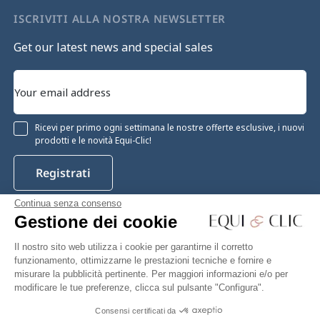
ISCRIVITI ALLA NOSTRA NEWSLETTER
Get our latest news and special sales
Ricevi per primo ogni settimana le nostre offerte esclusive, i nuovi
prodotti e le novità Equi-Clic!
Registrati
Continua senza consenso
Gestione dei cookie
Instagram
Facebook
Pinterest
YouTube
Twitter
Il nostro sito web utilizza i cookie per garantirne il corretto
funzionamento, ottimizzarne le prestazioni tecniche e fornire e
misurare la pubblicità pertinente. Per maggiori informazioni e/o per
modificare le tue preferenze, clicca sul pulsante "Configura".
Equiclic © 2026
Consensi certificati da