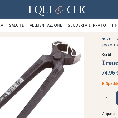
Casa
A 🪮
SALUTE ✨
ALIMENTAZIONE 🥕
SCUDERIA & PRATO 🍃
I 
HOME
ZOCCOLI D
Kerbl
Tronc
74,96 
Spedit
Acquistad