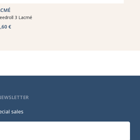
ACMÉ
eedroll 3 Lacmé
,60 €
 NEWSLETTER
cial sales