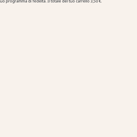
tuo programma di fedeltà. Il totale del tuo carrello
3,50 €
.