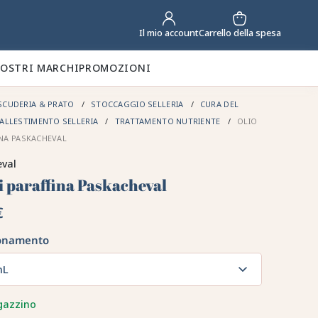
Carrello della spesa
Il mio account
NOSTRI MARCHI
PROMOZIONI
SCUDERIA & PRATO
STOCCAGGIO SELLERIA
CURA DEL
ALLESTIMENTO SELLERIA
TRATTAMENTO NUTRIENTE
OLIO
INA PASKACHEVAL
eval
i paraffina Paskacheval
€
onamento
mL
gazzino