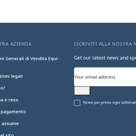
TRA AZIENDA
ISCRIVITI ALLA NOSTRA
Get our latest news and spe
ni Generali di Vendita Equi-
ioni legali
mo?
Subscribe
a e reso
Ricevi per primo ogni settimana 
i pagamento
ic assume
l sito