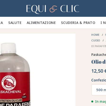
Casa
A 🪮
SALUTE ✨
ALIMENTAZIONE 🥕
SCUDERIA & PRATO 🍃
I 
HOME
CUOIO
DI PARAFF
Paskach
Olio d
12,50 
Confezi
500 
In ma