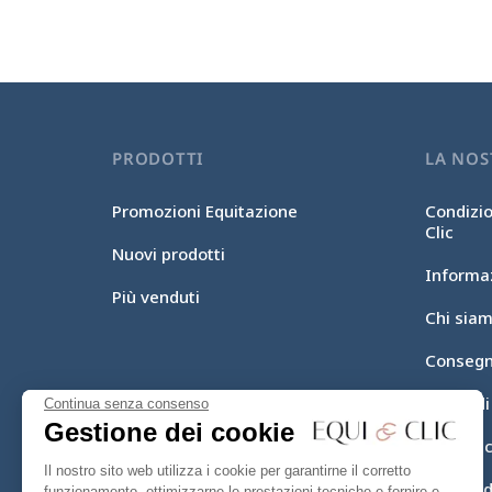
PRODOTTI
LA NOS
Promozioni Equitazione
Condizio
Clic
Nuovi prodotti
Informaz
Più venduti
Chi sia
Consegn
Mezzi d
Continua senza consenso
Gestione dei cookie
Equi-Cl
Il nostro sito web utilizza i cookie per garantirne il corretto
Mappa de
funzionamento, ottimizzarne le prestazioni tecniche e fornire e