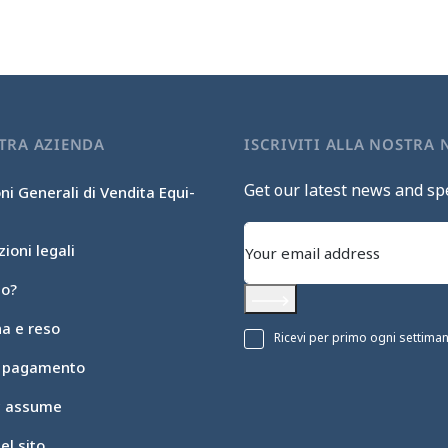
TRA AZIENDA
ISCRIVITI ALLA NOSTRA
Get our latest news and spe
ni Generali di Vendita Equi-
ioni legali
mo?
Subscribe
a e reso
Ricevi per primo ogni settimana 
i pagamento
ic assume
l sito