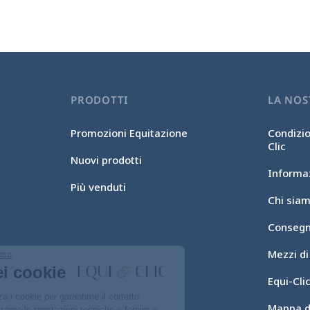
PRODOTTI
LA NOS
Promozioni Equitazione
Condizio
Clic
Nuovi prodotti
Informaz
Più venduti
Chi sia
Consegn
Mezzi d
Continua senza consenso
Gestione dei cookie
Equi-Cl
Il nostro sito web utilizza i cookie per garantirne il corretto
Mappa de
funzionamento, ottimizzarne le prestazioni tecniche e fornire e