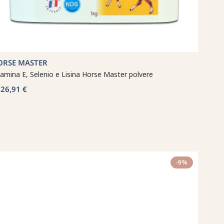
ORSE MASTER
tamina E, Selenio e Lisina Horse Master polvere
26,91 €
a
-9%