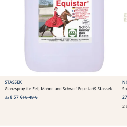
STASSEK
N
Glanzspray für Fell, Mähne und Schweif Equistar® Stassek
So
8,57 €
10,49 €
27
da
2 