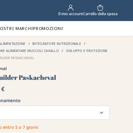
Carrello della spesa
Il mio account
NOSTRI MARCHI
PROMOZIONI
ALIMENTAZIONE
INTEGRATORE NUTRIZIONALE
ORE ALIMENTARE MUSCOLI CAVALLO
SVILUPPO E PROTEZIONE
ILDER PASKACHEVAL
eval
uilder Paskacheval
 €
onamento
o entro 5 o 7 giorni