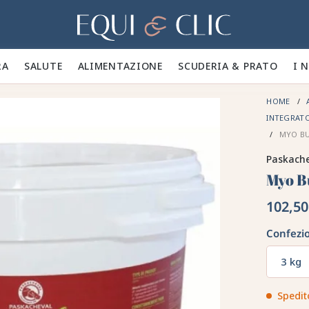
Casa
A 🪮
SALUTE ✨
ALIMENTAZIONE 🥕
SCUDERIA & PRATO 🍃
I 
HOME
INTEGRAT
MYO BU
Paskach
Myo B
102,50
Confezi
3 kg
Spedit