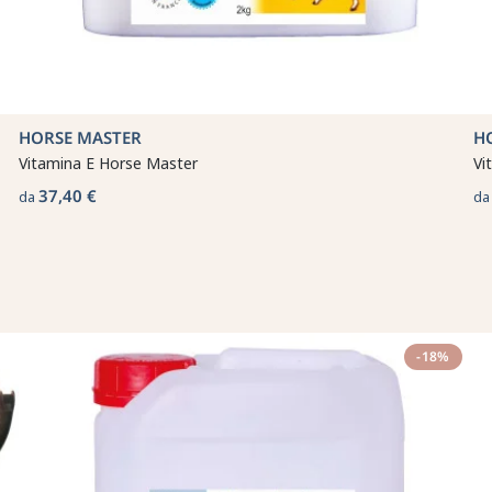
HORSE MASTER
H
Vitamina E Horse Master
Vi
37,40 €
da
d
-18%