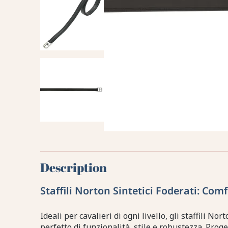
Description
Staffili Norton Sintetici Foderati: Com
Ideali per cavalieri di ogni livello, gli staffili No
perfetto di funzionalità, stile e robustezza. Prog