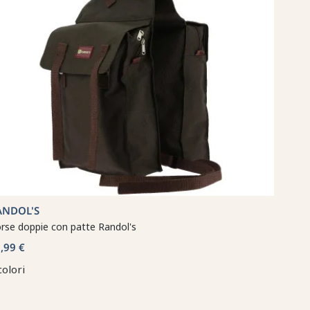
ANDOL'S
rse doppie con patte Randol's
,99 €
colori