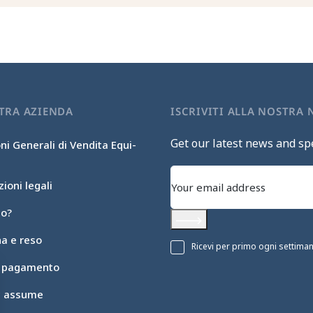
TRA AZIENDA
ISCRIVITI ALLA NOSTRA
Get our latest news and spe
ni Generali di Vendita Equi-
ioni legali
mo?
Subscribe
a e reso
Ricevi per primo ogni settimana 
i pagamento
ic assume