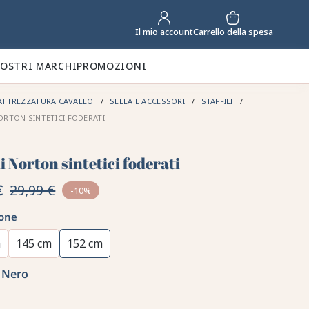
Carrello della spesa
Il mio account
NOSTRI MARCHI
PROMOZIONI
ATTREZZATURA CAVALLO
SELLA E ACCESSORI
STAFFILI
NORTON SINTETICI FODERATI
li Norton sintetici foderati
€
29,99 €
-10%
one
m
145 cm
152 cm
Nero