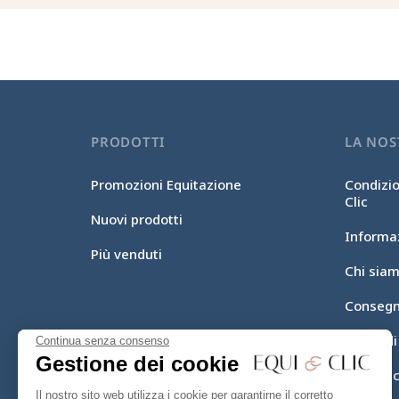
PRODOTTI
LA NOS
Promozioni Equitazione
Condizio
Clic
Nuovi prodotti
Informaz
Più venduti
Chi sia
Consegn
Mezzi d
Continua senza consenso
Gestione dei cookie
Equi-Cl
Il nostro sito web utilizza i cookie per garantirne il corretto