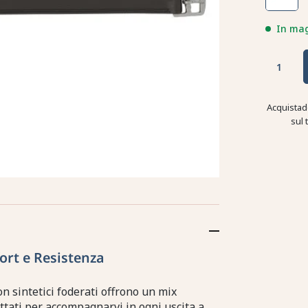
In ma
Acquistad
sul 
fort e Resistenza
rton sintetici foderati offrono un mix
ettati per accompagnarvi in ogni uscita a