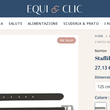
Casa
A 🪮
SALUTE ✨
ALIMENTAZIONE 🥕
SCUDERIA & PRATO 🍃
I 
HOME
ON SALE!
STAFFILI 
Norton
Staffi
27,13 
Dimensi
125 c
Colore :