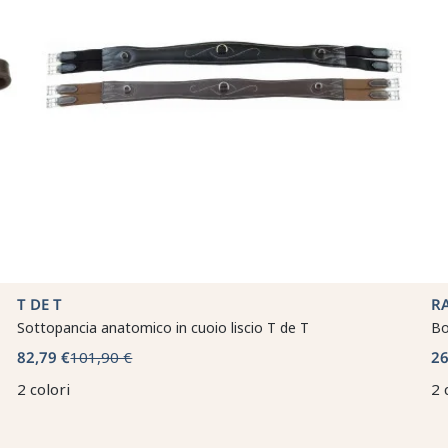
T DE T
R
Sottopancia anatomico in cuoio liscio T de T
Bo
82,79 €
101,90 €
26
2 colori
2 