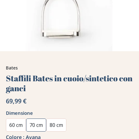
Bates
Staffili Bates in cuoio/sintetico con
ganci
69,99 €
Dimensione
60 cm
70 cm
80 cm
Colore :
Avana