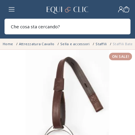
Casa
Sear
Home
Attrezzatura Cavallo
Sella e accessori
Staffili
Staffili Bate
ON SALE!