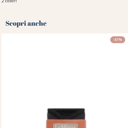
2 colori
Scopri anche 🌻
-57%