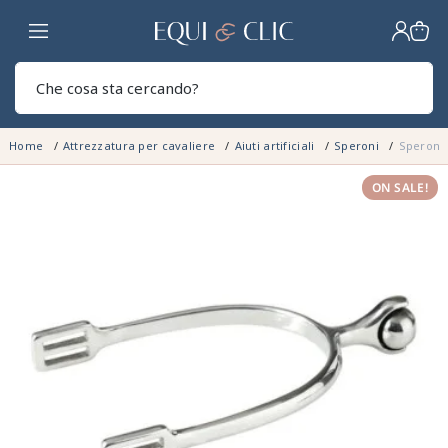
Casa
Sear
Home
Attrezzatura per cavaliere
Aiuti artificiali
Speroni
Speroni 
ON SALE!