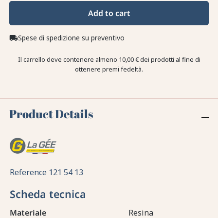
Add to cart
Spese di spedizione su preventivo
local_shipping
Il carrello deve contenere almeno 10,00 € dei prodotti al fine di
ottenere premi fedeltà.
Product Details
Reference
121 54 13
Scheda tecnica
Materiale
Resina