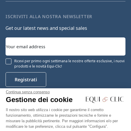
ISCRIVITI ALLA NOSTRA NEWSLETTER
Get our latest news and special sales
Ricevi per primo ogni settimana le nostre offerte esclusive, i nuovi
prodotti e le novità Equi-Clic!
Registrati
Continua senza consenso
Gestione dei cookie
Instagram
Facebook
Pinterest
YouTube
Twitter
Il nostro sito web utilizza i cookie per garantirne il corretto
funzionamento, ottimizzarne le prestazioni tecniche e fornire e
misurare la pubblicità pertinente. Per maggiori informazioni e/o per
modificare le tue preferenze, clicca sul pulsante "Configura".