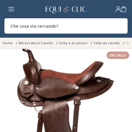
Casa
Sear
Home
Attrezzatura Cavallo
Sella e accessori
Sella da cavallo
Sel
ON SALE!