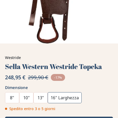
Westride
Sella Western Westride Topeka
248,95 €
299,90 €
-17%
Dimensione
8"
10"
13"
16" Larghezza
Spedito entro 3 o 5 giorni