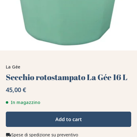
La Gée
Secchio rotostampato La Gée 16 L
45,00 €
In magazzino
Add to cart
Spese di spedizione su preventivo
local_shipping