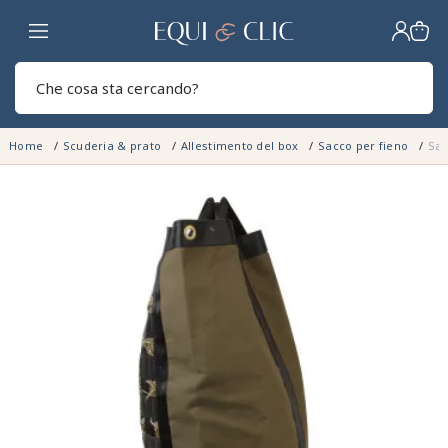
Casa
Sear
Home
Scuderia & prato
Allestimento del box
Sacco per fieno
Sac
NON DISPONIBILE