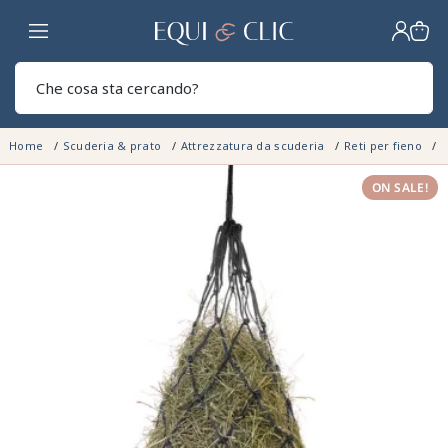
Casa
Sear
Home
Scuderia & prato
Attrezzatura da scuderia
Reti per fieno
R
ON SALE!