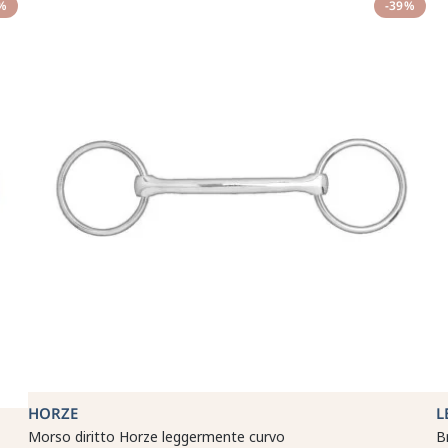
%
-39%
HORZE
L
Morso diritto Horze leggermente curvo
B