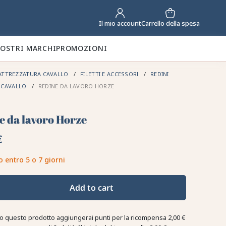
Carrello della spesa
Il mio account
NOSTRI MARCHI
PROMOZIONI
ATTREZZATURA CAVALLO
FILETTI E ACCESSORI
REDINI
E CAVALLO
REDINE DA LAVORO HORZE
e da lavoro Horze
€
o entro 5 o 7 giorni
Add to cart
o questo prodotto aggiungerai punti per la ricompensa
2,00 €