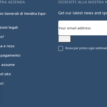
TRA AZIENDA
ISCRIVITI ALLA NOSTRA
Get our latest news and spe
ni Generali di Vendita Equi-
ioni legali
mo?
Subscribe
a e reso
Ricevi per primo ogni settimana 
i pagamento
ic assume
l sito
ci