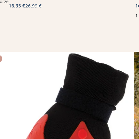
Horze
16,35 €
26,99 €
1
1