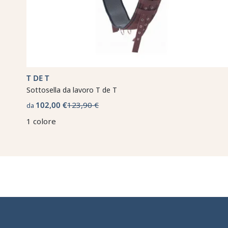
T DE T
Sottosella da lavoro T de T
102,00 €
123,90 €
da
1 colore