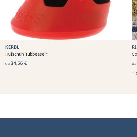
KERBL
R
Hufschuh Tubbease™
Co
34,56 €
da
d
1 