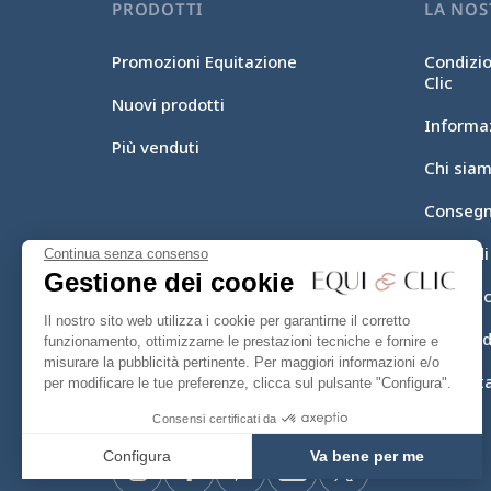
PRODOTTI
LA NOS
Promozioni Equitazione
Condizio
Clic
Nuovi prodotti
Informaz
Più venduti
Chi sia
Consegn
Mezzi d
Continua senza consenso
Gestione dei cookie
Equi-Cl
Il nostro sito web utilizza i cookie per garantirne il corretto
Mappa de
funzionamento, ottimizzarne le prestazioni tecniche e fornire e
misurare la pubblicità pertinente. Per maggiori informazioni e/o
Contatta
per modificare le tue preferenze, clicca sul pulsante "Configura".
Consensi certificati da
Configura
Va bene per me
Instagram
Facebook
Pinterest
YouTube
Twitter