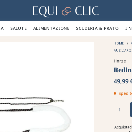
Casa
A 🪮
SALUTE ✨
ALIMENTAZIONE 🥕
SCUDERIA & PRATO 🍃
I 
HOME
AUSILIARI
Horze
Redin
49,99 
Spedit
Acquistad