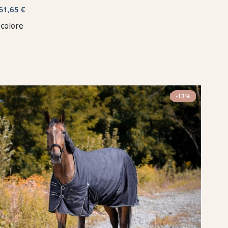
61,65 €
 colore
-13%