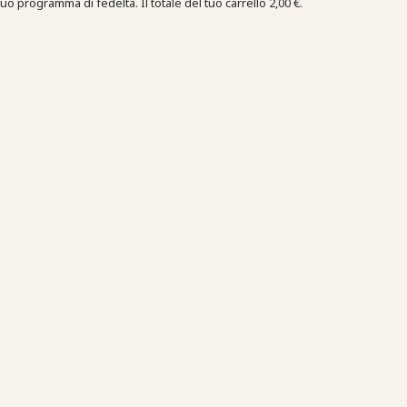
tuo programma di fedeltà. Il totale del tuo carrello
2,00 €
.