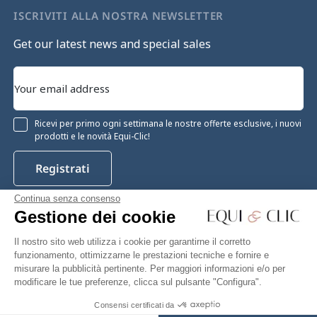
ISCRIVITI ALLA NOSTRA NEWSLETTER
Get our latest news and special sales
Ricevi per primo ogni settimana le nostre offerte esclusive, i nuovi
prodotti e le novità Equi-Clic!
Registrati
Continua senza consenso
Gestione dei cookie
Instagram
Facebook
Pinterest
YouTube
Twitter
Il nostro sito web utilizza i cookie per garantirne il corretto
funzionamento, ottimizzarne le prestazioni tecniche e fornire e
misurare la pubblicità pertinente. Per maggiori informazioni e/o per
modificare le tue preferenze, clicca sul pulsante "Configura".
Equiclic © 2026
Consensi certificati da