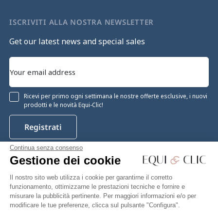
ISCRIVITI ALLA NOSTRA NEWSLETTER
Get our latest news and special sales
Ricevi per primo ogni settimana le nostre offerte esclusive, i nuovi
prodotti e le novità Equi-Clic!
Registrati
Continua senza consenso
Gestione dei cookie
Instagram
Facebook
Pinterest
YouTube
Twitter
Il nostro sito web utilizza i cookie per garantirne il corretto
funzionamento, ottimizzarne le prestazioni tecniche e fornire e
misurare la pubblicità pertinente. Per maggiori informazioni e/o per
modificare le tue preferenze, clicca sul pulsante "Configura".