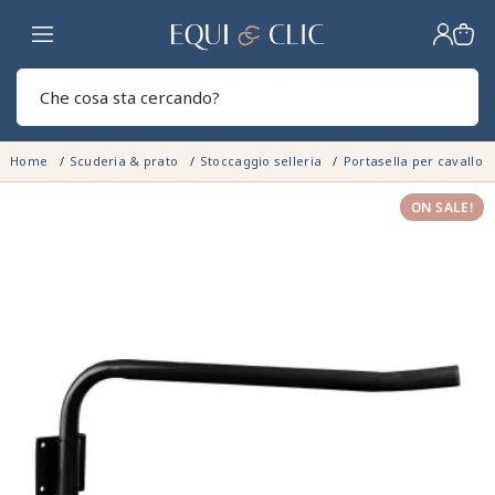
Casa
Sear
Home
Scuderia & prato
Stoccaggio selleria
Portasella per cavallo
ON SALE!