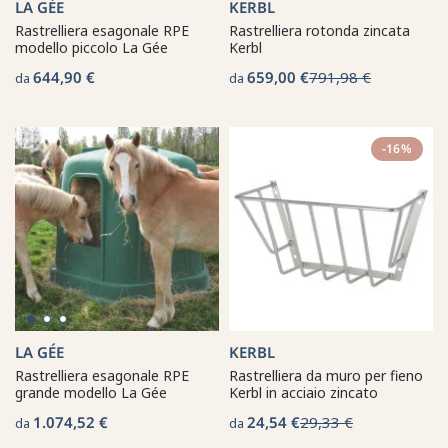
LA GÉE
KERBL
Rastrelliera esagonale RPE
Rastrelliera rotonda zincata
modello piccolo La Gée
Kerbl
644,90 €
659,00 €
791,98 €
da
da
-16%
LA GÉE
KERBL
Rastrelliera esagonale RPE
Rastrelliera da muro per fieno
grande modello La Gée
Kerbl in acciaio zincato
1.074,52 €
24,54 €
29,33 €
da
da