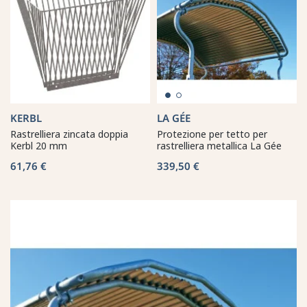
KERBL
LA GÉE
Rastrelliera zincata doppia
Protezione per tetto per
Kerbl 20 mm
rastrelliera metallica La Gée
61,76 €
339,50 €