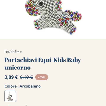
Equithème
Portachiavi Equi-Kids Baby
unicorno
3,89 €
6,49 €
-40%
Colore :
Arcobaleno