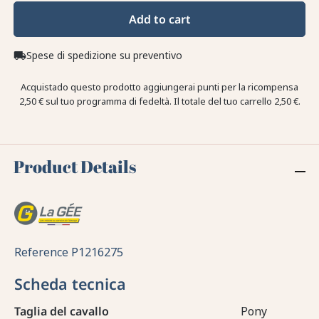
Add to cart
Spese di spedizione su preventivo
local_shipping
Acquistado questo prodotto aggiungerai punti per la ricompensa
2,50 €
sul tuo programma di fedeltà. Il totale del tuo carrello
2,50 €
.
Product Details
Reference
P1216275
Scheda tecnica
Taglia del cavallo
Pony